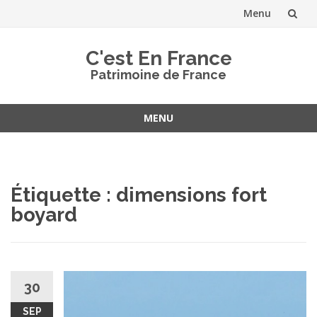
Menu
Aller
C'est En France
au
Patrimoine de France
contenu
MENU
Aller
au
contenu
Étiquette :
dimensions fort
boyard
30
SEP