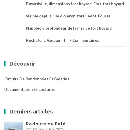
Boyardville
,
dimensions fort boyard
,
Fort
,
fort boyard
visible depuis l ile d oleron
,
fort liedot
,
Fouras
,
Napoléon
,
profondeur de la mer de fort boyard
,
Rochefort
,
Vauban
7 Commentaires
Découvrir
Circuits De Randonnées Et Ballades
Documentation Et Lectures
Derniers articles
Redoute du Paté
22 h 03 min
03 Nov 2025