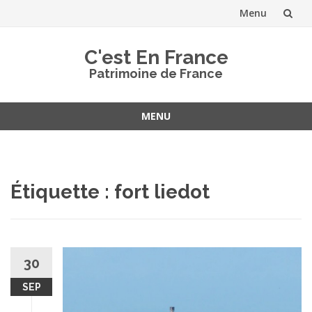
Menu
Aller
C'est En France
au
Patrimoine de France
contenu
MENU
Aller
au
contenu
Étiquette :
fort liedot
30
SEP