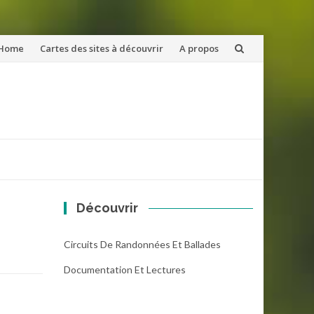
ler
Home
Cartes des sites à découvrir
A propos
u
ntenu
Découvrir
Circuits De Randonnées Et Ballades
Documentation Et Lectures