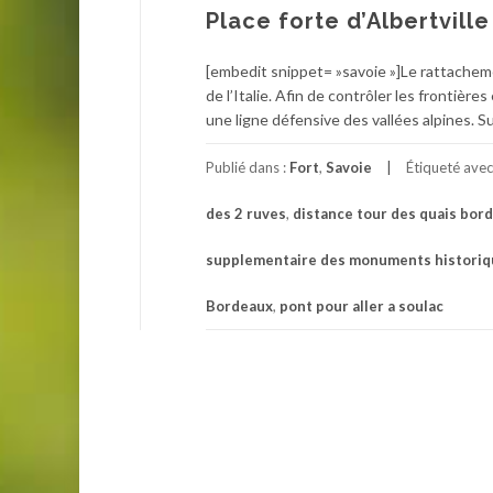
Place forte d’Albertville
[embedit snippet= »savoie »]Le rattachemen
de l’Italie. Afin de contrôler les frontière
une ligne défensive des vallées alpines. Su
Publié dans :
Fort
,
Savoie
Étiqueté ave
des 2 ruves
,
distance tour des quais bor
supplementaire des monuments historiq
Bordeaux
,
pont pour aller a soulac