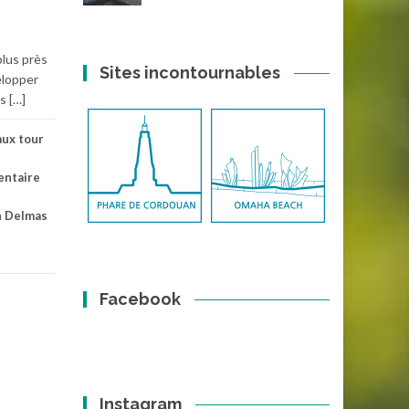
plus près
Sites incontournables
velopper
s […]
aux tour
entaire
n Delmas
Facebook
Instagram