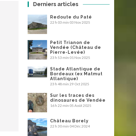
Derniers articles
Redoute du Paté
22 h 03 min
03 Nov 2025
Petit Trianon de
Vendée (Château de
Pierre-Levée)
23 h 53 min
01 Nov 2025
Stade Atlantique de
Bordeaux (ex Matmut
Atlantique)
23 h 48 min
29 Oct 2025
Sur les traces des
dinosaures de Vendée
16 h 22 min
05 Août 2025
Château Borely
22 h 30 min
04 Déc 2024