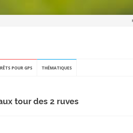
Al
a
co
ÉRÊTS POUR GPS
THÉMATIQUES
ux tour des 2 ruves