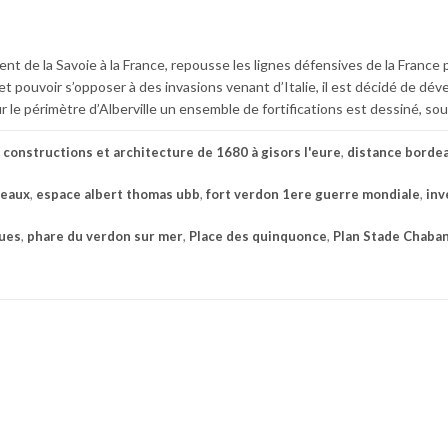
t de la Savoie à la France, repousse les lignes défensives de la France 
s et pouvoir s’opposer à des invasions venant d’Italie, il est décidé de dé
r le périmètre d’Alberville un ensemble de fortifications est dessiné, sou
c
constructions et architecture de 1680 à gisors l'eure
,
distance borde
deaux
,
espace albert thomas ubb
,
fort verdon 1ere guerre mondiale
,
inv
ues
,
phare du verdon sur mer
,
Place des quinquonce
,
Plan Stade Chaba