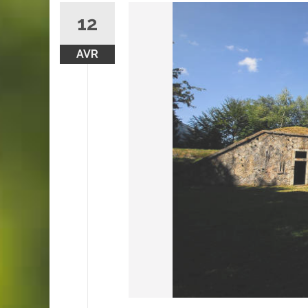
12
AVR