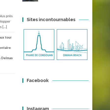
plus près
Sites incontournables
velopper
s […]
aux tour
entaire
n Delmas
Facebook
Instagram