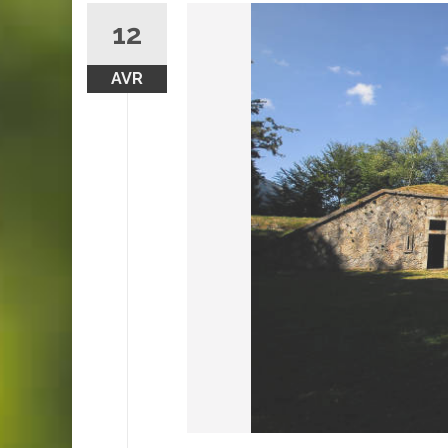
12
AVR