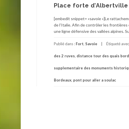
Place forte d’Albertville
[embedit snippet= »savoie »]Le rattachemen
de l’Italie. Afin de contrôler les frontière
une ligne défensive des vallées alpines. Su
Publié dans :
Fort
,
Savoie
Étiqueté ave
des 2 ruves
,
distance tour des quais bor
supplementaire des monuments historiq
Bordeaux
,
pont pour aller a soulac