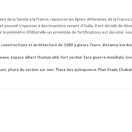
t de la Savoie à la France, repousse les lignes défensives de la France 
s et pouvoir s’opposer à des invasions venant d’Italie, il est décidé de dé
r le périmètre d’Alberville un ensemble de fortifications est dessiné, sou
c
constructions et architecture de 1680 à gisors l'eure
,
distance borde
deaux
,
espace albert thomas ubb
,
fort verdon 1ere guerre mondiale
,
inv
ues
,
phare du verdon sur mer
,
Place des quinquonce
,
Plan Stade Chaba