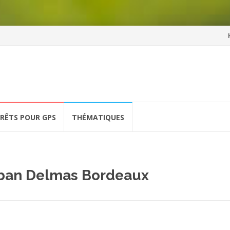
Al
a
co
ÉRÊTS POUR GPS
THÉMATIQUES
aban Delmas Bordeaux