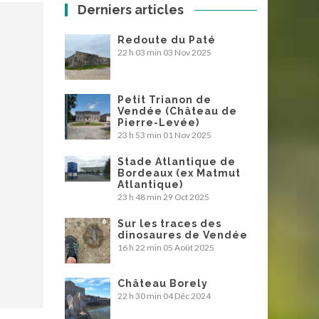
Derniers articles
Redoute du Paté
22 h 03 min
03 Nov 2025
Petit Trianon de
Vendée (Château de
Pierre-Levée)
23 h 53 min
01 Nov 2025
Stade Atlantique de
Bordeaux (ex Matmut
Atlantique)
23 h 48 min
29 Oct 2025
Sur les traces des
dinosaures de Vendée
16 h 22 min
05 Août 2025
Château Borely
22 h 30 min
04 Déc 2024