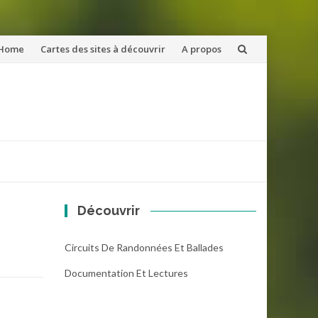
ler
Home
Cartes des sites à découvrir
A propos
u
ntenu
Découvrir
Circuits De Randonnées Et Ballades
Documentation Et Lectures