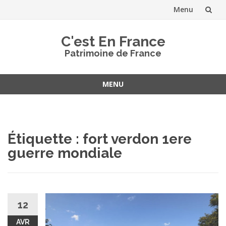
Menu
Aller
C'est En France
au
Patrimoine de France
contenu
MENU
Aller
au
contenu
Étiquette :
fort verdon 1ere
guerre mondiale
12
AVR