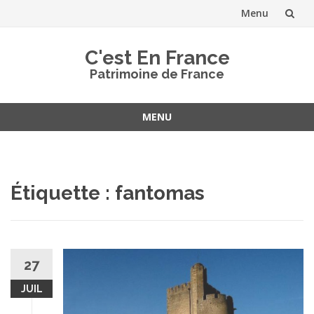
Menu
Aller
C'est En France
au
Patrimoine de France
contenu
MENU
Aller
au
contenu
Étiquette :
fantomas
27
JUIL