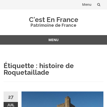
Menu
Aller
C'est En France
au
Patrimoine de France
contenu
MENU
Aller
au
contenu
Étiquette :
histoire de
Roquetaillade
27
JUIL