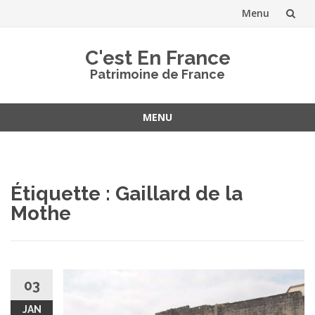
Menu
Aller
C'est En France
au
Patrimoine de France
contenu
MENU
Aller
au
contenu
Étiquette :
Gaillard de la
Mothe
03
JAN