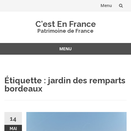
Menu
Aller
C'est En France
au
Patrimoine de France
contenu
MENU
Aller
au
contenu
Étiquette :
jardin des remparts
bordeaux
14
MAI