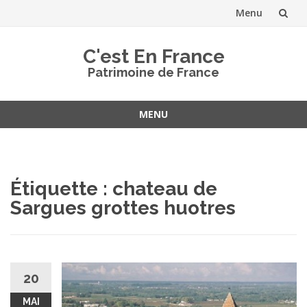
Menu
Aller
C'est En France
au
Patrimoine de France
contenu
MENU
Aller
au
contenu
Étiquette :
chateau de
Sargues grottes huotres
20
MAI