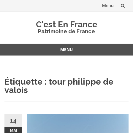
Menu
Aller
C'est En France
au
Patrimoine de France
contenu
MENU
Aller
au
contenu
Étiquette :
tour philippe de
valois
14
MAI