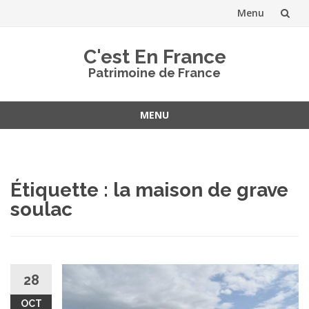
Menu
Aller
C'est En France
au
Patrimoine de France
contenu
MENU
Aller
au
contenu
Étiquette :
la maison de grave
soulac
28
OCT