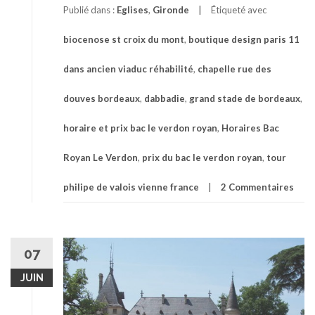
Publié dans :
Eglises
,
Gironde
Étiqueté avec
biocenose st croix du mont
,
boutique design paris 11
dans ancien viaduc réhabilité
,
chapelle rue des
douves bordeaux
,
dabbadie
,
grand stade de bordeaux
,
horaire et prix bac le verdon royan
,
Horaires Bac
Royan Le Verdon
,
prix du bac le verdon royan
,
tour
philipe de valois vienne france
2 Commentaires
07
JUIN