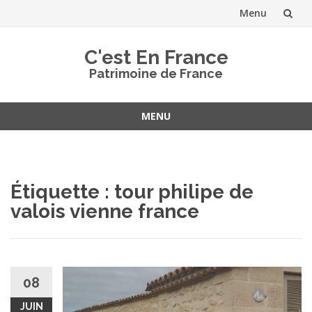
Menu
Aller
C'est En France
au
Patrimoine de France
contenu
MENU
Aller
au
contenu
Étiquette :
tour philipe de
valois vienne france
08
JUIN