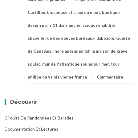
Castillon
,
biocenose st croix du mont
,
boutique
design paris 11 dans ancien viaduc réhabilité
,
chapelle rue des douves bordeaux
,
dabbadie
,
Guerre
de Cent Ans
,
indre antennes tsf
,
la maison de grave
soulac
,
mur de l'atlantique soulac sur mer
,
tour
philipe de valois vienne france
Commentaire
Découvrir
Circuits De Randonnées Et Ballades
Documentation Et Lectures