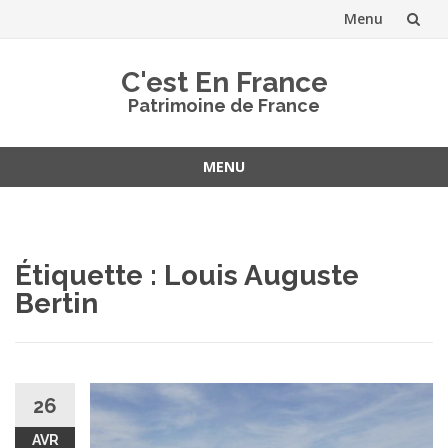
Menu
Aller
C'est En France
au
Patrimoine de France
contenu
MENU
Aller
au
contenu
Étiquette :
Louis Auguste
Bertin
26
AVR