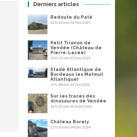
Derniers articles
Redoute du Paté
22 h 03 min
03 Nov 2025
Petit Trianon de
Vendée (Château de
Pierre-Levée)
23 h 53 min
01 Nov 2025
Stade Atlantique de
Bordeaux (ex Matmut
Atlantique)
23 h 48 min
29 Oct 2025
Sur les traces des
dinosaures de Vendée
16 h 22 min
05 Août 2025
Château Borely
22 h 30 min
04 Déc 2024