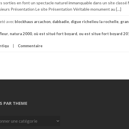
les sorties en font un spectacle naturel immanquable dans un site classé
ieurs Présentation Le site Présentation Véritable monument au […]
ueté avec
blockhaus arcachon
,
dabbadie
,
digue richelieu la rochelle
,
gran
fleur
,
natura 2000
,
où est situé fort boyard
,
ou est situe fort boyard 20
ntiqu
Commentaire
S PAR THEME