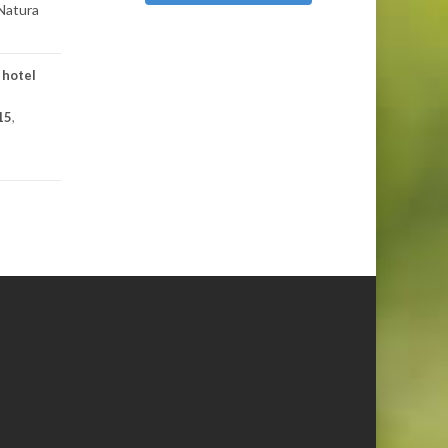
 Natura
 hotel
15
,