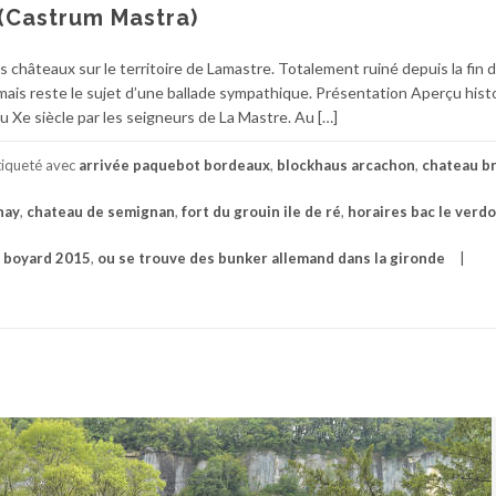
(Castrum Mastra)
s châteaux sur le territoire de Lamastre. Totalement ruiné depuis la fin 
es mais reste le sujet d’une ballade sympathique. Présentation Aperçu hist
u Xe siècle par les seigneurs de La Mastre. Au […]
tiqueté avec
arrivée paquebot bordeaux
,
blockhaus arcachon
,
chateau br
nay
,
chateau de semignan
,
fort du grouin ile de ré
,
horaires bac le verd
t boyard 2015
,
ou se trouve des bunker allemand dans la gironde