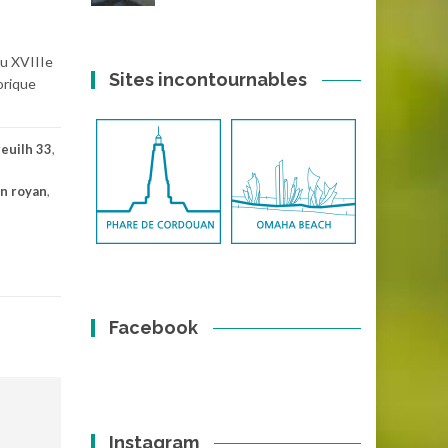
du XVIIIe
Sites incontournables
orique
euilh 33
,
on royan
,
Facebook
Instagram