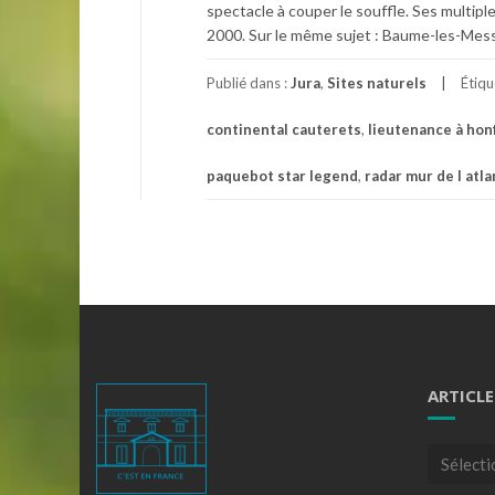
spectacle à couper le souffle. Ses multip
2000. Sur le même sujet : Baume-les-Mess
Publié dans :
Jura
,
Sites naturels
Étiq
continental cauterets
,
lieutenance à hon
paquebot star legend
,
radar mur de l atla
ARTICLE
Articles
par