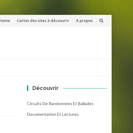
ler
Home
Cartes des sites à découvrir
A propos
u
ntenu
Découvrir
Circuits De Randonnées Et Ballades
Documentation Et Lectures