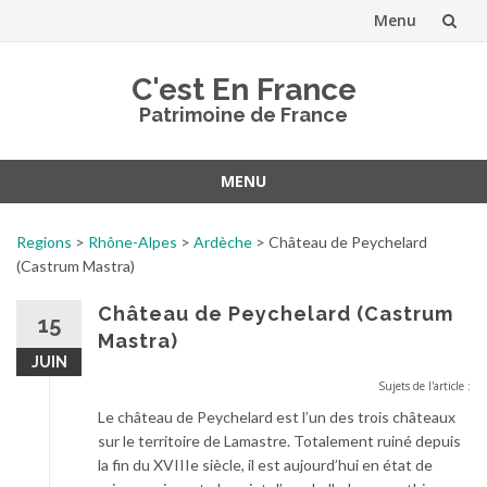
Menu
Aller
C'est En France
au
Patrimoine de France
contenu
MENU
Aller
au
Regions
>
Rhône-Alpes
>
Ardèche
>
Château de Peychelard
contenu
(Castrum Mastra)
Château de Peychelard (Castrum
15
Mastra)
JUIN
Sujets de l'article :
Le château de Peychelard est l’un des trois châteaux
sur le territoire de Lamastre. Totalement ruiné depuis
la fin du XVIIIe siècle, il est aujourd’hui en état de