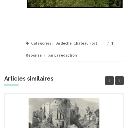
Catégories :
Ardèche
,
Château Fort
/
1
Réponse
/
par
La rédaction
Articles similaires