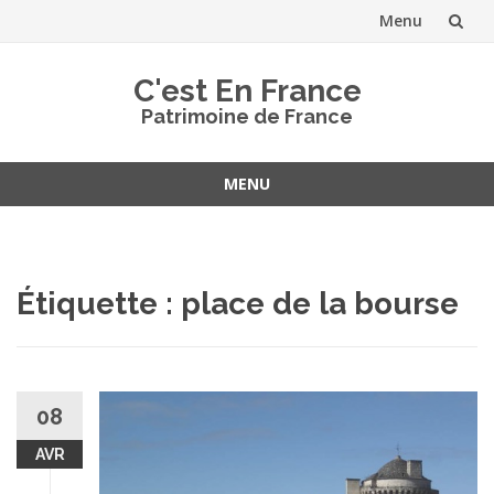
Menu
Aller
C'est En France
au
Patrimoine de France
contenu
MENU
Aller
au
contenu
Étiquette :
place de la bourse
08
AVR