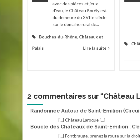
avec des pièces et jeux
d'eau, le Château Borély est
du demeure du XVIIe siècle
la suite
sur le domaine rural de...
Bouches-du-Rhône
,
Châteaux et
Chât
Palais
Lire la suite
2 commentaires sur “
Château 
Randonnée Autour de Saint-Emilion (Circuit 
[…] Château Laroque […]
Boucle des Châteaux de Saint-Emilion : C'e
[…] Fontbrauge, prenez la route sur la dr