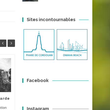
Sites incontournables
Château de Présilly
30
01
Le château médiéval de
JUIL
JUIN
Présilly surplombe la
Facebook
commune éponyme à une
altitude de 638m. En grande
partie en ruine, il reste
barde
encore...
ation
Instagram