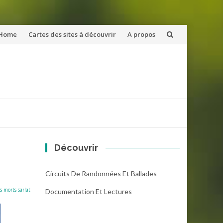
ler
Home
Cartes des sites à découvrir
A propos
u
ntenu
Découvrir
Circuits De Randonnées Et Ballades
s morts sarlat
Documentation Et Lectures