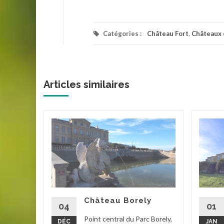
Catégories :
Château Fort
,
Châteaux e
Articles similaires
aint-
 est
âteau de
e sur son
Château Borely
struit
04
01
,...
Point central du Parc Borely,
DÉC
JAN