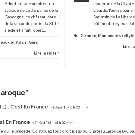
Adoptant une architecture
moderne de la Crypte 
typique de cette partie de la
Libarde, l'église Saint-
Gascogne, ce château date
Saturnin de La Libarde
de la seconde partie du XIIIe
bâtiment religieux data
siècle et a fait l'objet...
Gironde
,
Monuments religie
eaux et Palais
,
Gers
Lire l
Lire la suite
Laroque
”
1) : C'est En France
(9 Juin ’15 - 8 h 22 min)
st En France
(24 Oct ’16 - 15 h 02 min)
oite qui le précède. Continuez tout droit jusqu’au Château Laroque (Au p