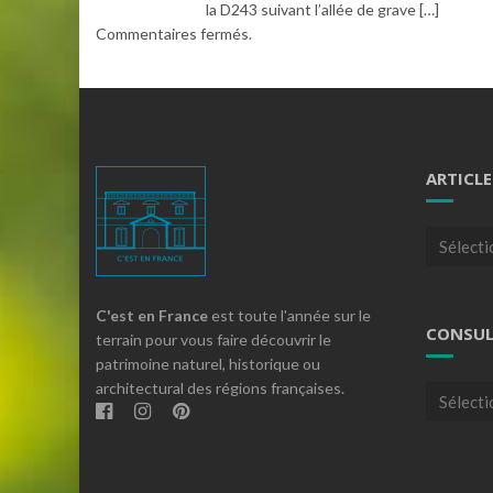
la D243 suivant l’allée de grave […]
Commentaires fermés.
ARTICLE
Articles
par
theme
C'est en France
est toute l'année sur le
CONSUL
terrain pour vous faire découvrir le
patrimoine naturel, historique ou
architectural des régions françaises.
Consulte
nos
archives