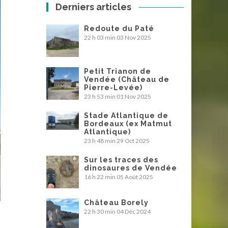
Derniers articles
Redoute du Paté
22 h 03 min
03 Nov 2025
Petit Trianon de
Vendée (Château de
Pierre-Levée)
23 h 53 min
01 Nov 2025
Stade Atlantique de
Bordeaux (ex Matmut
Atlantique)
23 h 48 min
29 Oct 2025
Sur les traces des
dinosaures de Vendée
16 h 22 min
05 Août 2025
Château Borely
22 h 30 min
04 Déc 2024