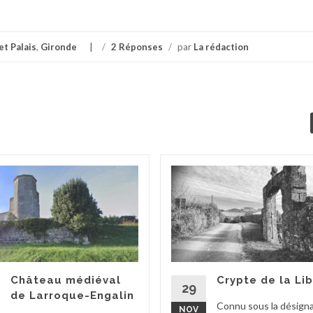
t Palais
,
Gironde
/
2 Réponses
/
par
La rédaction
Château médiéval
Crypte de la Li
29
de Larroque-Engalin
Connu sous la désign
NOV