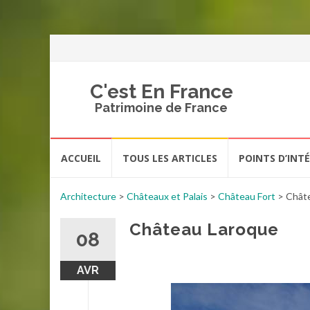
C'est En France
Patrimoine de France
Aller
ACCUEIL
TOUS LES ARTICLES
POINTS D’INT
au
contenu
Architecture
>
Châteaux et Palais
>
Château Fort
>
Chât
Château Laroque
08
AVR