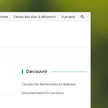
ler
Home
Cartes des sites à découvrir
A propos
u
ntenu
Découvrir
Circuits De Randonnées Et Ballades
Documentation Et Lectures