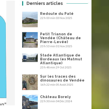
Derniers articles
Redoute du Paté
22 h 03 min
03 Nov 2025
Petit Trianon de
Vendée (Château de
Pierre-Levée)
23 h 53 min
01 Nov 2025
Stade Atlantique de
Bordeaux (ex Matmut
Atlantique)
23 h 48 min
29 Oct 2025
Sur les traces des
dinosaures de Vendée
16 h 22 min
05 Août 2025
Château Borely
22 h 30 min
04 Déc 2024