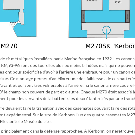
e tir métalliques installées par la Marine française en 1932. Les canons
M,93-96 sont des tourelles plus ou moins blindées mais qui ne peuven
es ont pour spécificité d’avoir à l’arrière une embrasure pour un canon d
line. Ce montage permet d’améliorer une des faiblesses de ces batterie
ant et qui sont très vulnérables à l’arrière. Ici le canon arrière couvre l
 60° le champ non couvert de part et d’autre. Chaque M270 était associé 
t pour les servants de la batterie, les deux étant reliés par une tranc
e devaient faire la transition avec des casemates pouvant faire des rot
ent expérimental. Sur le site de Kerbonn, l’un des quatre casemates M27
Elle abrite le Musée du site.
e principalement dans la défense rapprochée. A Kerbonn, on neretrouve 