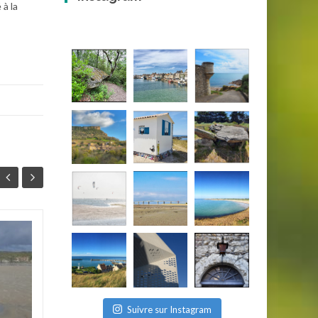
à la
Cartographie du Mur
11
23
de l’Atlantique et
NOV
des implantations
MAI
allemandes de la
seconde guerre
Suivre sur Instagram
mondiale