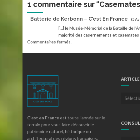
1 commentaire sur “
Casemates 
Batterie de Kerbonn – C'est En France
(5 Av
[…] le Musée-Mémorial de la Bataille de l’
majorité des casernements et casemates s
Commentaires fermés.
ARTICLE
Articles
par
theme
C'est en France
est toute l'année sur le
CONSUL
terrain pour vous faire découvrir le
patrimoine naturel, historique ou
architectural des régions françaises.
Consulte