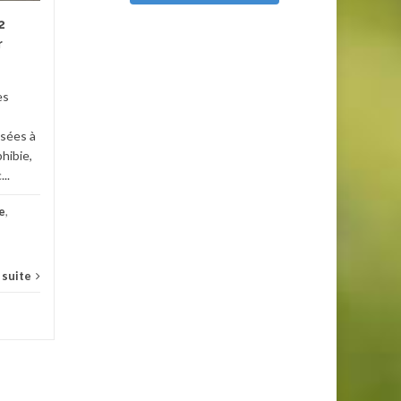
2
Le mur de l'Atlantique couvre
r
les côtes françaises depuis la
frontière belge jusqu'au Pays
Giron
Basque et la frontière
es
espagnole. Il est...
et fluvial
osées à
Fiches descriptives
,
Seconde
...
hibie,
..
Guerre Mondiale
Lire la suite
e
,
a suite