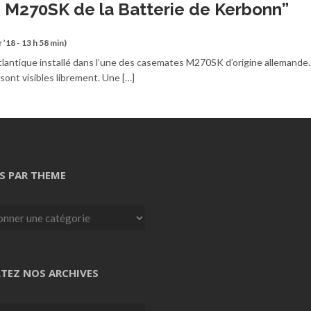
M270SK de la Batterie de Kerbonn
”
r ’18 - 13 h 58 min)
Atlantique installé dans l’une des casemates M270SK d’origine allemande.
ont visibles librement. Une […]
S PAR THEME
TEZ NOS ARCHIVES
z