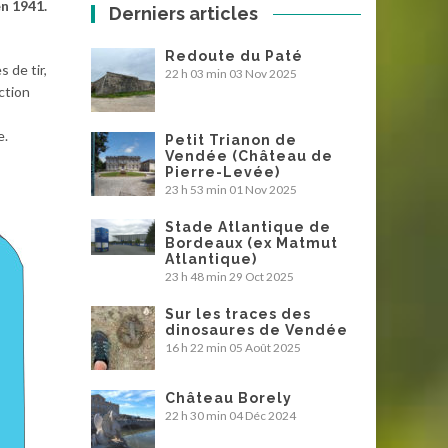
en 1941.
Derniers articles
Redoute du Paté
 de tir,
22 h 03 min
03 Nov 2025
ction
e.
Petit Trianon de
Vendée (Château de
Pierre-Levée)
23 h 53 min
01 Nov 2025
Stade Atlantique de
Bordeaux (ex Matmut
Atlantique)
23 h 48 min
29 Oct 2025
Sur les traces des
dinosaures de Vendée
16 h 22 min
05 Août 2025
Château Borely
22 h 30 min
04 Déc 2024