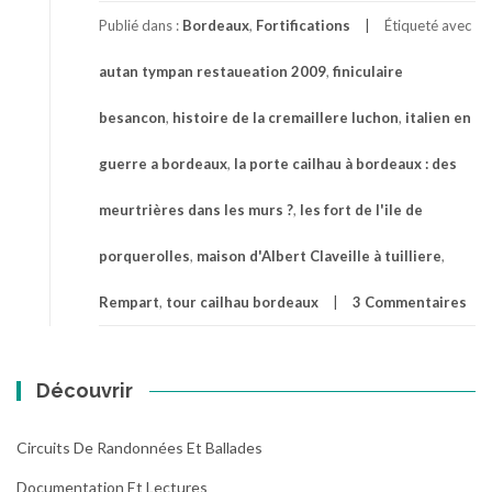
Publié dans :
Bordeaux
,
Fortifications
Étiqueté avec
autan tympan restaueation 2009
,
finiculaire
besancon
,
histoire de la cremaillere luchon
,
italien en
guerre a bordeaux
,
la porte cailhau à bordeaux : des
meurtrières dans les murs ?
,
les fort de l'ile de
porquerolles
,
maison d'Albert Claveille à tuilliere
,
Rempart
,
tour cailhau bordeaux
3 Commentaires
Découvrir
Circuits De Randonnées Et Ballades
Documentation Et Lectures