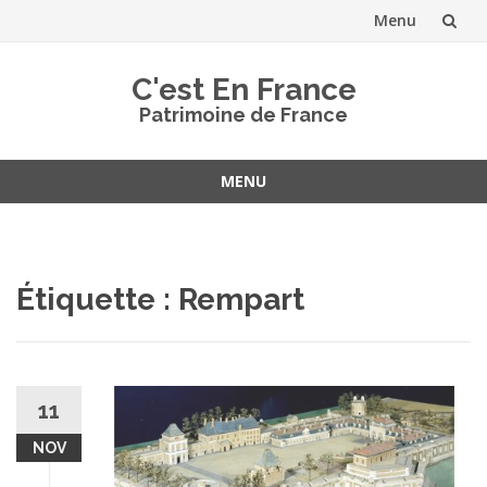
Menu
Aller
C'est En France
au
Patrimoine de France
contenu
MENU
Aller
au
contenu
Étiquette :
Rempart
11
NOV