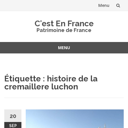
Menu
Aller
C'est En France
au
Patrimoine de France
contenu
MENU
Aller
au
contenu
Étiquette :
histoire de la
cremaillere luchon
20
SEP