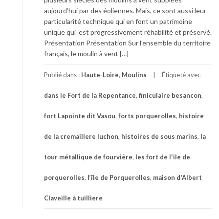
aujourd’hui par des éoliennes. Mais, ce sont aussi leur
particularité technique qui en font un patrimoine
unique qui est progressivement réhabilité et préservé.
Présentation Présentation Sur l’ensemble du territoire
français, le moulin à vent […]
Publié dans :
Haute-Loire
,
Moulins
Étiqueté avec
dans le Fort de la Repentance
,
finiculaire besancon
,
fort Lapointe dit Vasou
,
forts porquerolles
,
histoire
de la cremaillere luchon
,
histoires de sous marins
,
la
tour métallique de fourvière
,
les fort de l'ile de
porquerolles
,
l’île de Porquerolles
,
maison d'Albert
Claveille à tuilliere