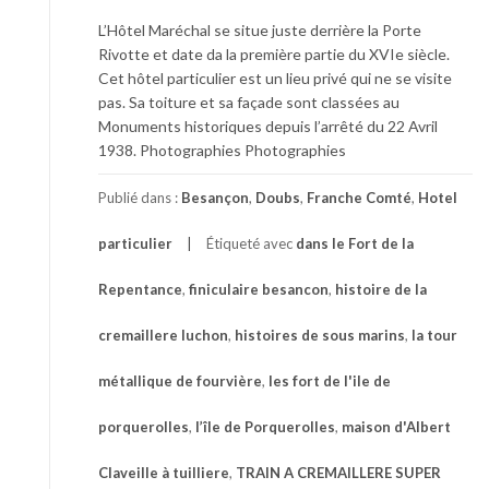
L’Hôtel Maréchal se situe juste derrière la Porte
Rivotte et date da la première partie du XVIe siècle.
Cet hôtel particulier est un lieu privé qui ne se visite
pas. Sa toiture et sa façade sont classées au
Monuments historiques depuis l’arrêté du 22 Avril
1938. Photographies Photographies
Publié dans :
Besançon
,
Doubs
,
Franche Comté
,
Hotel
particulier
Étiqueté avec
dans le Fort de la
Repentance
,
finiculaire besancon
,
histoire de la
cremaillere luchon
,
histoires de sous marins
,
la tour
métallique de fourvière
,
les fort de l'ile de
porquerolles
,
l’île de Porquerolles
,
maison d'Albert
Claveille à tuilliere
,
TRAIN A CREMAILLERE SUPER