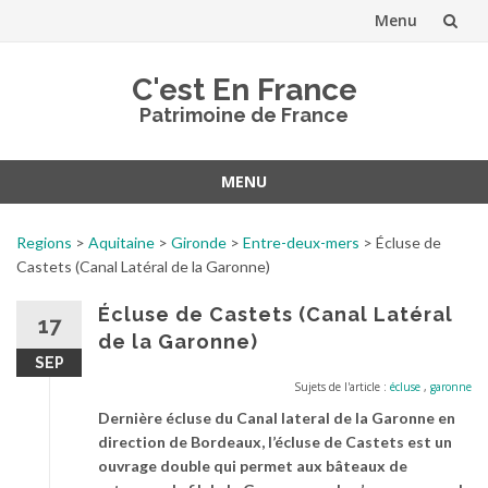
Menu
Aller
C'est En France
au
Patrimoine de France
contenu
MENU
Aller
au
Regions
>
Aquitaine
>
Gironde
>
Entre-deux-mers
>
Écluse de
contenu
Castets (Canal Latéral de la Garonne)
Écluse de Castets (Canal Latéral
17
de la Garonne)
SEP
Sujets de l'article :
écluse
,
garonne
Dernière écluse du Canal lateral de la Garonne en
direction de Bordeaux, l’écluse de Castets est un
ouvrage double qui permet aux bâteaux de