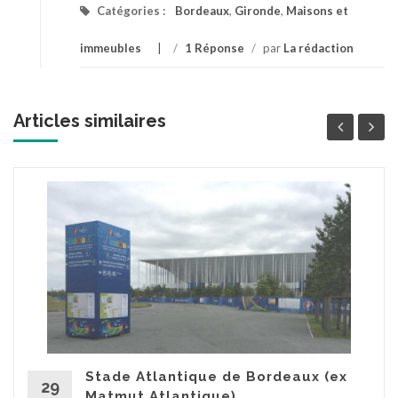
Catégories :
Bordeaux
,
Gironde
,
Maisons et
immeubles
/
1 Réponse
/
par
La rédaction
Articles similaires
Stade Atlantique de Bordeaux (ex
29
Matmut Atlantique)