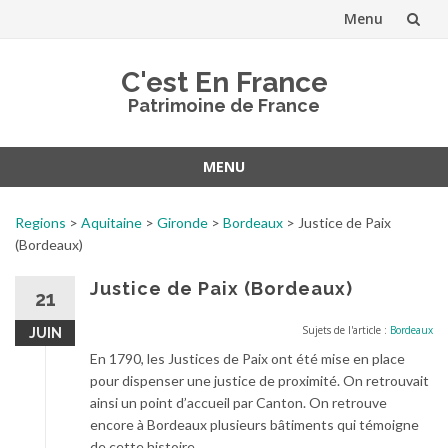
Menu
Aller
C'est En France
au
Patrimoine de France
contenu
MENU
Aller
au
Regions
>
Aquitaine
>
Gironde
>
Bordeaux
>
Justice de Paix
contenu
(Bordeaux)
Justice de Paix (Bordeaux)
21
Sujets de l'article :
Bordeaux
JUIN
En 1790, les Justices de Paix ont été mise en place
pour dispenser une justice de proximité. On retrouvait
ainsi un point d’accueil par Canton. On retrouve
encore à Bordeaux plusieurs bâtiments qui témoigne
de cette histoire.