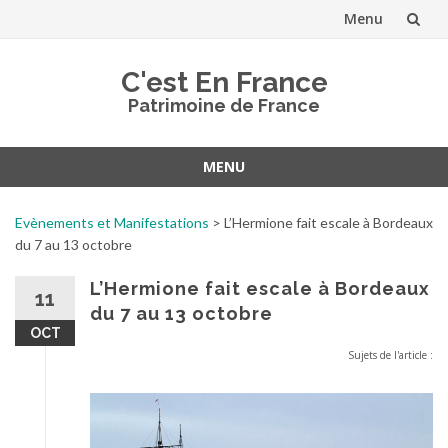
Menu
Aller
C'est En France
au
Patrimoine de France
contenu
MENU
Aller
au
Evènements et Manifestations
>
L’Hermione fait escale à Bordeaux
contenu
du 7 au 13 octobre
L’Hermione fait escale à Bordeaux
11
du 7 au 13 octobre
OCT
Sujets de l'article :