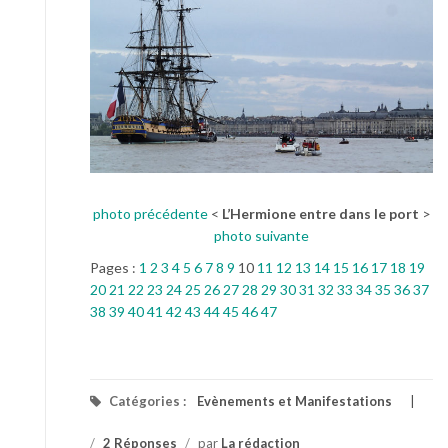
photo précédente
<
L’Hermione entre dans le port
>
photo suivante
Pages :
1
2
3
4
5
6
7
8
9
10
11
12
13
14
15
16
17
18
19
20
21
22
23
24
25
26
27
28
29
30
31
32
33
34
35
36
37
38
39
40
41
42
43
44
45
46
47
Catégories :
Evènements et Manifestations
/
2 Réponses
/
par
La rédaction