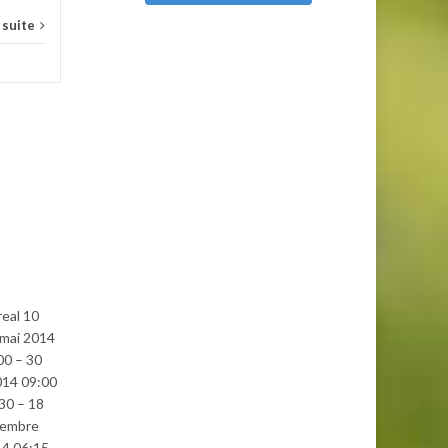
a suite
real 10
 mai 2014
00 – 30
014 09:00
30 – 18
tembre
4 06:15 –