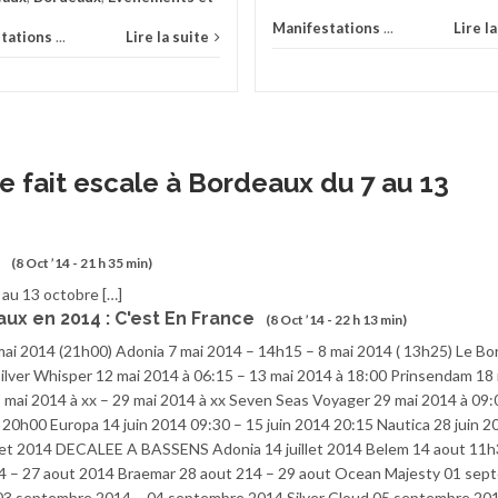
Manifestations
...
Lire l
tations
...
Lire la suite
e fait escale à Bordeaux du 7 au 13
(8 Oct ’14 - 21 h 35 min)
 au 13 octobre […]
x en 2014 : C'est En France
(8 Oct ’14 - 22 h 13 min)
mai 2014 (21h00) Adonia 7 mai 2014 – 14h15 – 8 mai 2014 ( 13h25) Le Bo
ilver Whisper 12 mai 2014 à 06:15 – 13 mai 2014 à 18:00 Prinsendam 18
 mai 2014 à xx – 29 mai 2014 à xx Seven Seas Voyager 29 mai 2014 à 09:
 20h00 Europa 14 juin 2014 09:30 – 15 juin 2014 20:15 Nautica 28 juin 2
illet 2014 DECALEE A BASSENS Adonia 14 juillet 2014 Belem 14 aout 11h
4 – 27 aout 2014 Braemar 28 aout 214 – 29 aout Ocean Majesty 01 sep
03 septembre 2014 – 04 septembre 2014 Silver Cloud 05 septembre 201