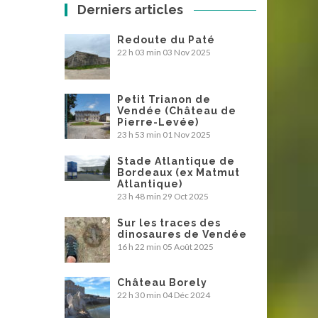
Derniers articles
Redoute du Paté
22 h 03 min
03 Nov 2025
Petit Trianon de
Vendée (Château de
Pierre-Levée)
23 h 53 min
01 Nov 2025
Stade Atlantique de
Bordeaux (ex Matmut
Atlantique)
23 h 48 min
29 Oct 2025
Sur les traces des
dinosaures de Vendée
16 h 22 min
05 Août 2025
Château Borely
22 h 30 min
04 Déc 2024