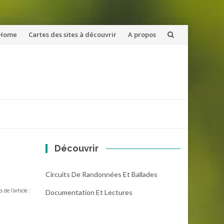
ler
Home
Cartes des sites à découvrir
A propos
u
ntenu
Découvrir
Circuits De Randonnées Et Ballades
s de l'article :
Documentation Et Lectures