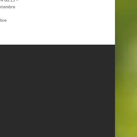
eptembre
obre