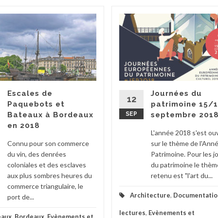
Escales de
Journées du
12
Paquebots et
patrimoine 15/
Bateaux à Bordeaux
SEP
septembre 201
en 2018
L'année 2018 s'est ou
Connu pour son commerce
sur le thème de l'Ann
du vin, des denrées
Patrimoine. Pour les 
coloniales et des esclaves
du patrimoine le thèm
aux plus sombres heures du
retenu est "l'art du...
commerce triangulaire, le
Architecture
,
Documentatio
port de...
lectures
,
Evènements et
eaux
,
Bordeaux
,
Evènements et