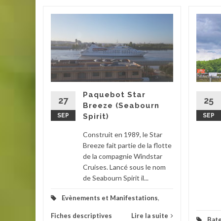
rdeaux
mmerce
Paquebot Star
claves
27
25
Breeze (Seabourn
eures du
SEP
Spirit)
SEP
e, le
Construit en 1989, le Star
Breeze fait partie de la flotte
ions
,
de la compagnie Windstar
Cruises. Lancé sous le nom
la suite
de Seabourn Spirit il...
Evènements et Manifestations
,
Fiches descriptives
Lire la suite
Bat