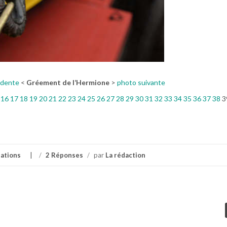
édente
<
Gréement de l’Hermione
>
photo suivante
16
17
18
19
20
21
22
23
24
25
26
27
28
29
30
31
32
33
34
35
36
37
38
3
ations
/
2 Réponses
/
par
La rédaction