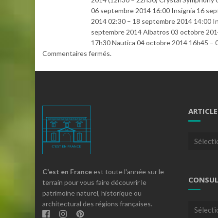
06 septembre 2014 16:00 Insignia 16 se
2014 02:30 – 18 septembre 2014 14:00 I
septembre 2014 Albatros 03 octobre 201
17h30 Nautica 04 octobre 2014 16h45 – 0
Commentaires fermés.
ARTICLE
Articles
par
theme
C'est en France
est toute l'année sur le
CONSUL
terrain pour vous faire découvrir le
patrimoine naturel, historique ou
architectural des régions françaises.
Consulte
nos