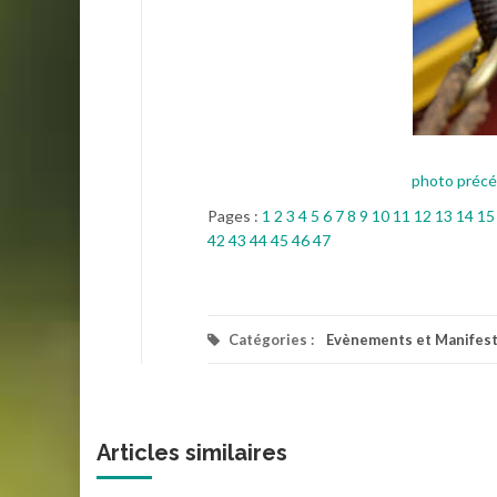
photo préc
Pages :
1
2
3
4
5
6
7
8
9
10
11
12
13
14
15
42
43
44
45
46
47
Catégories :
Evènements et Manifest
Articles similaires