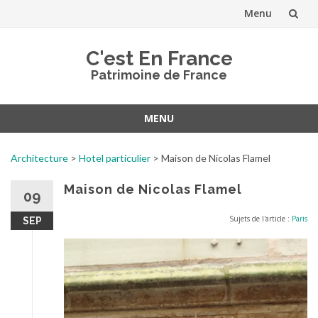
Menu
Aller
C'est En France
au
Patrimoine de France
contenu
MENU
Aller
au
Architecture
>
Hotel particulier
>
Maison de Nicolas Flamel
contenu
Maison de Nicolas Flamel
09
Sujets de l'article :
Paris
SEP