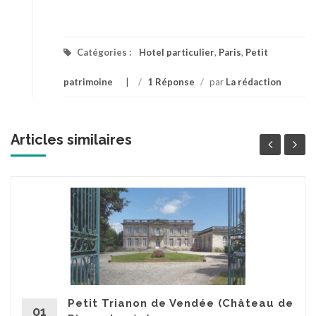
Catégories :
Hotel particulier
,
Paris
,
Petit
patrimoine
/
1 Réponse
/
par
La rédaction
Articles similaires
Petit Trianon de Vendée (Château de
01