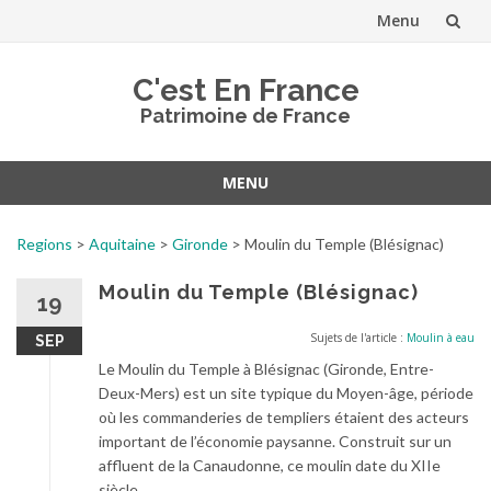
Menu
Aller
C'est En France
au
Patrimoine de France
contenu
MENU
Aller
au
Regions
>
Aquitaine
>
Gironde
>
Moulin du Temple (Blésignac)
contenu
Moulin du Temple (Blésignac)
19
Sujets de l'article :
Moulin à eau
SEP
Le Moulin du Temple à Blésignac (Gironde, Entre-
Deux-Mers) est un site typique du Moyen-âge, période
où les commanderies de templiers étaient des acteurs
important de l’économie paysanne. Construit sur un
affluent de la Canaudonne, ce moulin date du XIIe
siècle.