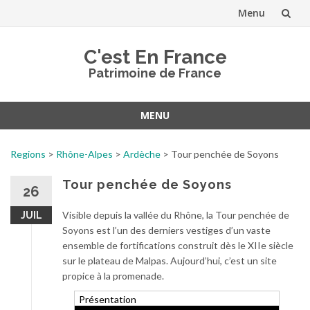
Menu
Aller
C'est En France
au
Patrimoine de France
contenu
MENU
Aller
au
Regions
>
Rhône-Alpes
>
Ardèche
>
Tour penchée de Soyons
contenu
Tour penchée de Soyons
26
Visible depuis la vallée du Rhône, la Tour penchée de
JUIL
Soyons est l’un des derniers vestiges d’un vaste
ensemble de fortifications construit dès le XIIe siècle
sur le plateau de Malpas. Aujourd’hui, c’est un site
propice à la promenade.
Présentation