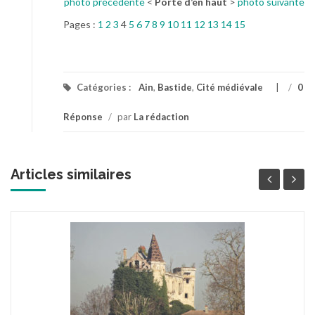
photo précédente
<
Porte d’en haut
>
photo suivante
Pages :
1
2
3
4
5
6
7
8
9
10
11
12
13
14
15
Catégories :
Ain
,
Bastide
,
Cité médiévale
/
0
Réponse
/
par
La rédaction
Articles similaires