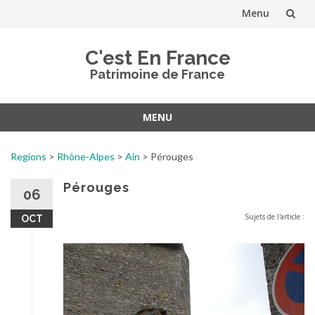
Menu
Aller
C'est En France
au
Patrimoine de France
contenu
MENU
Aller
au
Regions
>
Rhône-Alpes
>
Ain
>
Pérouges
contenu
Pérouges
06
Sujets de l'article :
OCT