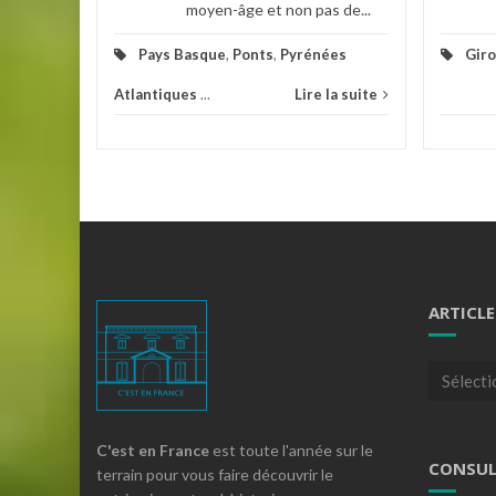
moyen-âge et non pas de...
Pays Basque
,
Ponts
,
Pyrénées
Gir
Atlantiques
...
Lire la suite
ARTICLE
Articles
par
theme
C'est en France
est toute l'année sur le
CONSUL
terrain pour vous faire découvrir le