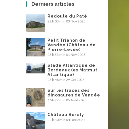
Derniers articles
Redoute du Paté
22 h 03 min
03 Nov 2025
Petit Trianon de
Vendée (Château de
Pierre-Levée)
23 h 53 min
01 Nov 2025
Stade Atlantique de
Bordeaux (ex Matmut
Atlantique)
23 h 48 min
29 Oct 2025
Sur les traces des
dinosaures de Vendée
16 h 22 min
05 Août 2025
Château Borely
22 h 30 min
04 Déc 2024