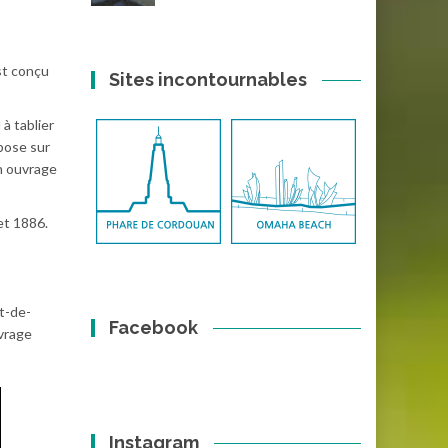
st conçu
Sites incontournables
à tablier
pose sur
en ouvrage
et 1886.
t-de-
Facebook
uvrage
Instagram