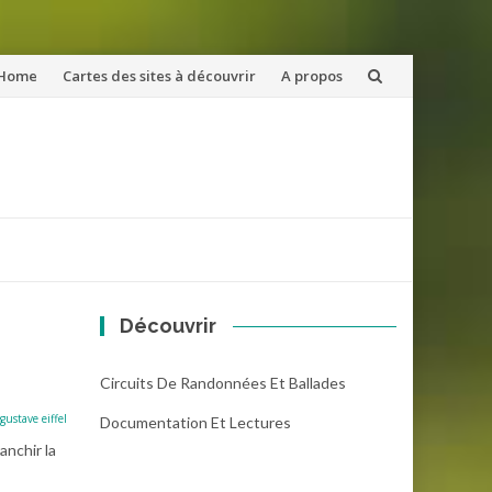
ler
Home
Cartes des sites à découvrir
A propos
u
ntenu
Découvrir
Circuits De Randonnées Et Ballades
gustave eiffel
Documentation Et Lectures
anchir la