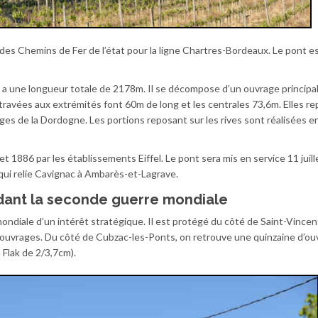
es Chemins de Fer de l’état pour la ligne Chartres-Bordeaux. Le pont e
t a une longueur totale de 2178m. Il se décompose d’un ouvrage principal 
travées aux extrémités font 60m de long et les centrales 73,6m. Elles re
ges de la Dordogne. Les portions reposant sur les rives sont réalisées 
t 1886 par les établissements Eiffel. Le pont sera mis en service 11 juill
e qui relie Cavignac à Ambarès-et-Lagrave.
dant la seconde guerre mondiale
ndiale d’un intérêt stratégique. Il est protégé du côté de Saint-Vincen
s ouvrages. Du côté de Cubzac-les-Ponts, on retrouve une quinzaine d’o
Flak de 2/3,7cm).