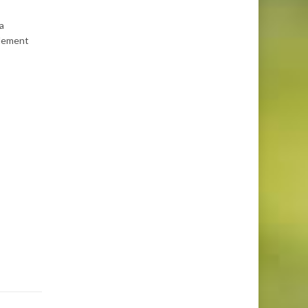
a
alement