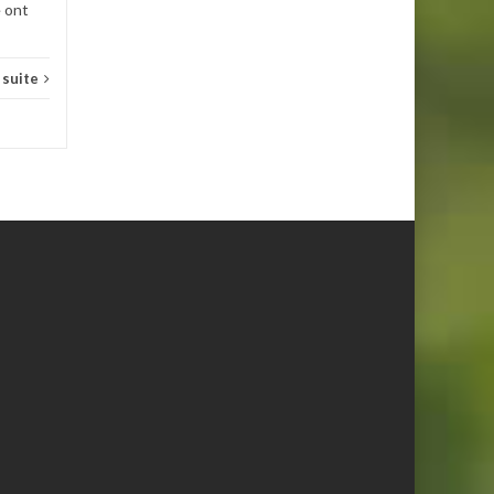
 ont
a suite