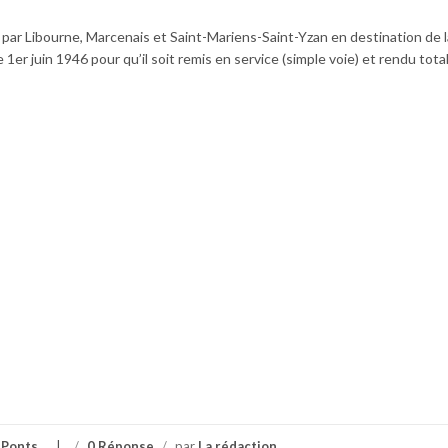
né par Libourne, Marcenais et Saint-Mariens-Saint-Yzan en destination de l
 1er juin 1946 pour qu’il soit remis en service (simple voie) et rendu tot
,
Ponts
/
0 Réponse
/
par
La rédaction