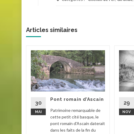
Articles similaires
nne
rran est
u XVIIIe
Pont romain d’Ascain
ure...
30
29
Patrimoine remarquable de
MAI
NOV
ubles
,
cette petit cité basque, le
pont romain d'Ascain daterait
la suite
dans les faits de la fin du