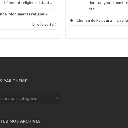
bâtiment religieux datant...
dont un grand nombre
été...
onde
,
Monuments religieux
Chemin de Fer
,
Jura
Lire l
Lire la suite
S PAR THEME
TEZ NOS ARCHIVES