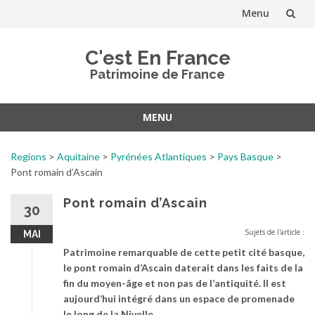
Menu
Aller
C'est En France
au
Patrimoine de France
contenu
MENU
Aller
au
Regions
>
Aquitaine
>
Pyrénées Atlantiques
>
Pays Basque
>
contenu
Pont romain d’Ascain
Pont romain d’Ascain
30
Sujets de l'article :
MAI
Patrimoine remarquable de cette petit cité basque,
le pont romain d’Ascain daterait dans les faits de la
fin du moyen-âge et non pas de l’antiquité.
Il est
aujourd’hui intégré dans un espace de promenade
le long de la Nivelle.