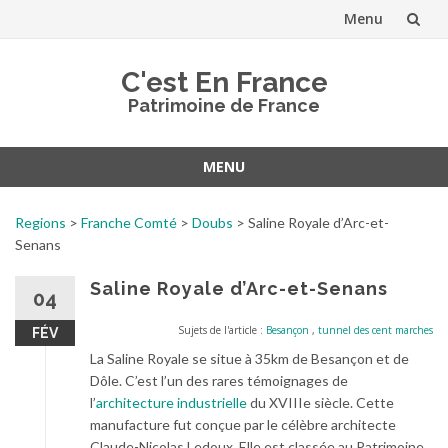
Menu
Aller
C'est En France
au
Patrimoine de France
contenu
MENU
Aller
au
Regions
>
Franche Comté
>
Doubs
>
Saline Royale d’Arc-et-
contenu
Senans
Saline Royale d’Arc-et-Senans
04
Sujets de l'article :
Besançon
,
tunnel des cent marches
FÉV
La Saline Royale se situe à 35km de Besançon et de
Dôle. C’est l’un des rares témoignages de
l’
architecture industrielle
du XVIIIe siècle. Cette
manufacture fut conçue par le célèbre architecte
Claude-Nicolas Ledoux. Elle est classée au Patrimoine