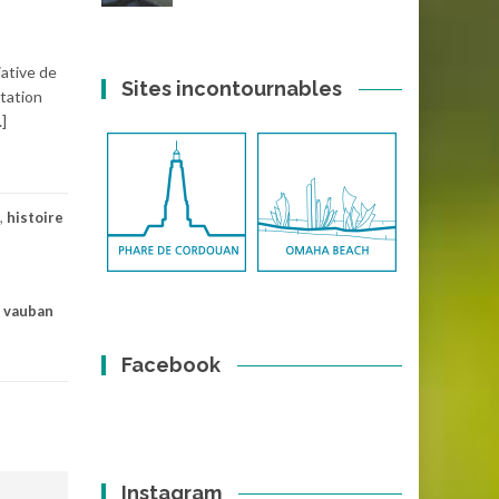
iative de
Sites incontournables
ntation
]
,
histoire
,
vauban
Facebook
Instagram