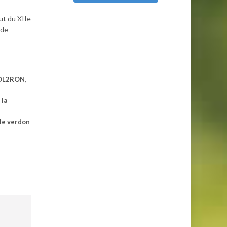
ut du XIIe
 de
4OL2RON
,
 la
 le verdon