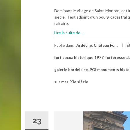
Dominant le village de Saint-Montan, cet 
siècle. Il est adjoint d’un bourg cadastra
calcaire.
à
Lire la suite de
…
proposChâteau
de
Publié dans :
Ardèche
,
Château Fort
É
Saint-
fort socoa historique 1977
,
forteresse a
Montan
galerie bordelaise
,
POI monuments histo
sur mer
,
XIe siècle
23