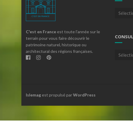
Articles
par
theme
C'est en France
est toute l'année sur le
CONSUL
terrain pour vous faire découvrir le
patrimoine naturel, historique ou
architectural des régions françaises.
Consulte
nos
archives
Islemag
est propulsé par
WordPress