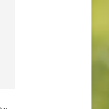
is au