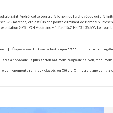
drale Saint-André, cette tour a pris le nom de l’archevêque qui prit l’init
ses 232 marches, elle est l’un des points culminant de Bordeaux. Prése
résentation GPS : POI Aquitaine – 44°50’15.2″N 0°34’35.6″W Le Tour […
eux
Étiqueté avec
fort socoa historique 1977
,
funiculaire de bregille
 guerre a bordeaux
,
le plus ancien batiment religieux de lyon
,
monument
re de monuments religieux classés en Côte-d'Or
,
notre dame de natzy