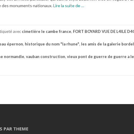
à
ntre des monuments nationaux.
Lire la suite de
…
proposHôtel
de
Sully
tiqueté avec
cimetière le cambe france
,
FORT BOYARD VUE DE L4ILE D
teau épernon
,
historique du nom "la rhune"
,
les amis de la galerie borde
ne normandie
,
vauban construction
,
vieux pont de guerre de guerre a l
S PAR THEME