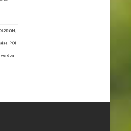
4OL2RON
,
laise
,
POI
e verdon