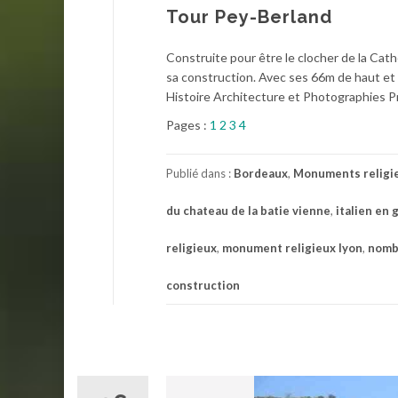
Tour Pey-Berland
Construite pour être le clocher de la Cathé
sa construction. Avec ses 66m de haut et 
Histoire Architecture et Photographies P
Pages :
1
2
3
4
Publié dans :
Bordeaux
,
Monuments religi
du chateau de la batie vienne
,
italien en
religieux
,
monument religieux lyon
,
nomb
construction