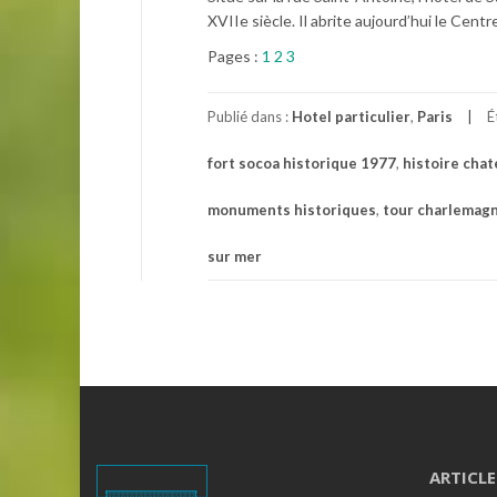
XVIIe siècle. Il abrite aujourd’hui le Ce
Pages :
1
2
3
Publié dans :
Hotel particulier
,
Paris
É
fort socoa historique 1977
,
histoire cha
monuments historiques
,
tour charlemag
sur mer
ARTICLE