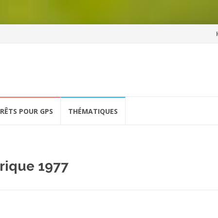
Al
a
co
ÉRÊTS POUR GPS
THÉMATIQUES
orique 1977