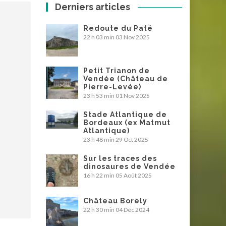
Derniers articles
Redoute du Paté
22 h 03 min
03 Nov 2025
Petit Trianon de
Vendée (Château de
Pierre-Levée)
23 h 53 min
01 Nov 2025
Stade Atlantique de
Bordeaux (ex Matmut
Atlantique)
23 h 48 min
29 Oct 2025
Sur les traces des
dinosaures de Vendée
16 h 22 min
05 Août 2025
Château Borely
22 h 30 min
04 Déc 2024