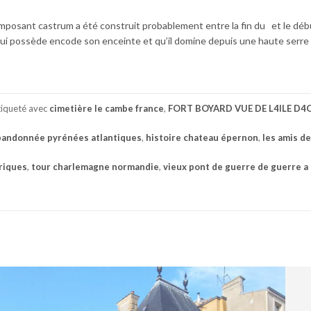
imposant castrum a été construit probablement entre la fin du et le déb
l qui possède encode son enceinte et qu’il domine depuis une haute serre
tiqueté avec
cimetière le cambe france
,
FORT BOYARD VUE DE L4ILE D
bandonnée pyrénées atlantiques
,
histoire chateau épernon
,
les amis de
riques
,
tour charlemagne normandie
,
vieux pont de guerre de guerre a