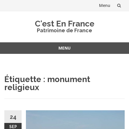
Menu
Aller
C'est En France
au
Patrimoine de France
contenu
MENU
Aller
au
contenu
Étiquette :
monument
religieux
24
SEP