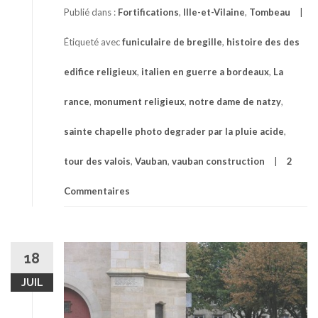
Publié dans :
Fortifications
,
Ille-et-Vilaine
,
Tombeau
Étiqueté avec
funiculaire de bregille
,
histoire des des
edifice religieux
,
italien en guerre a bordeaux
,
La
rance
,
monument religieux
,
notre dame de natzy
,
sainte chapelle photo degrader par la pluie acide
,
tour des valois
,
Vauban
,
vauban construction
2
Commentaires
18
JUIL