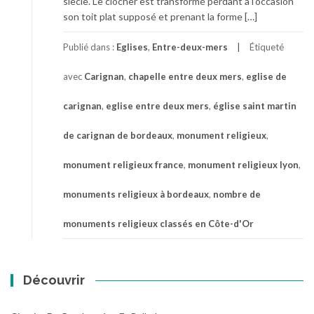
siècle. Le clocher est transformé perdant à l’occasion
son toit plat supposé et prenant la forme […]
Publié dans :
Eglises
,
Entre-deux-mers
Étiqueté
avec
Carignan
,
chapelle entre deux mers
,
eglise de
carignan
,
eglise entre deux mers
,
église saint martin
de carignan de bordeaux
,
monument religieux
,
monument religieux france
,
monument religieux lyon
,
monuments religieux à bordeaux
,
nombre de
monuments religieux classés en Côte-d'Or
Découvrir