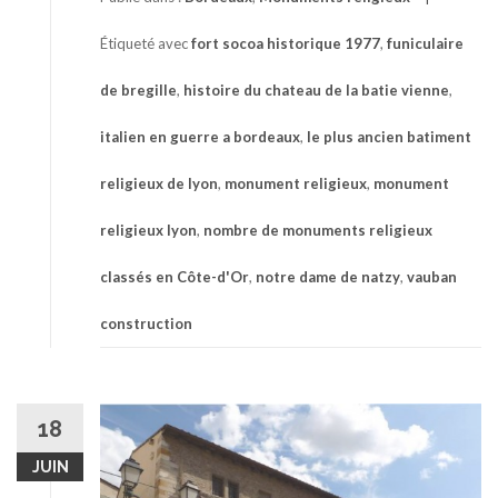
Étiqueté avec
fort socoa historique 1977
,
funiculaire
de bregille
,
histoire du chateau de la batie vienne
,
italien en guerre a bordeaux
,
le plus ancien batiment
religieux de lyon
,
monument religieux
,
monument
religieux lyon
,
nombre de monuments religieux
classés en Côte-d'Or
,
notre dame de natzy
,
vauban
construction
18
JUIN