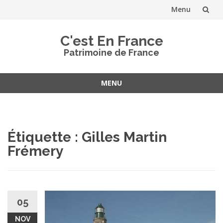
Menu
Aller
C'est En France
au
Patrimoine de France
contenu
MENU
Aller
au
contenu
Étiquette :
Gilles Martin
Frémery
05
NOV