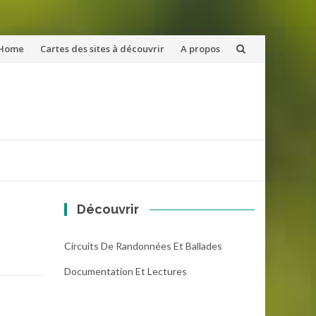
ler
Home
Cartes des sites à découvrir
A propos
u
ntenu
Découvrir
Circuits De Randonnées Et Ballades
Documentation Et Lectures