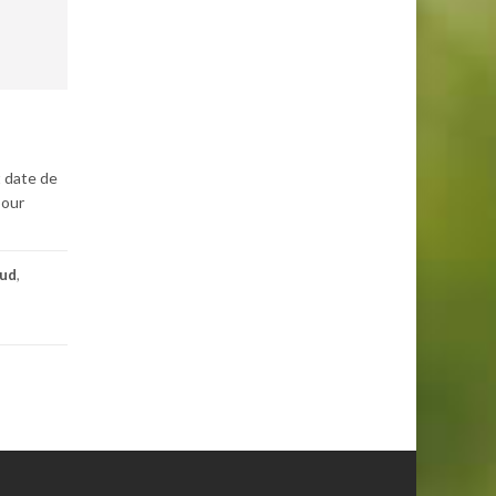
t date de
pour
aud
,