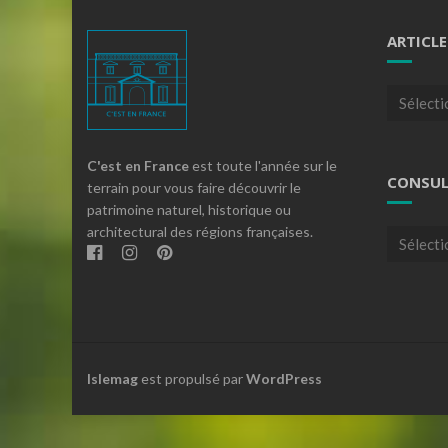
ARTICLE
Articles
par
theme
C'est en France
est toute l'année sur le
CONSUL
terrain pour vous faire découvrir le
patrimoine naturel, historique ou
architectural des régions françaises.
Consulte
nos
archives
Islemag
est propulsé par
WordPress