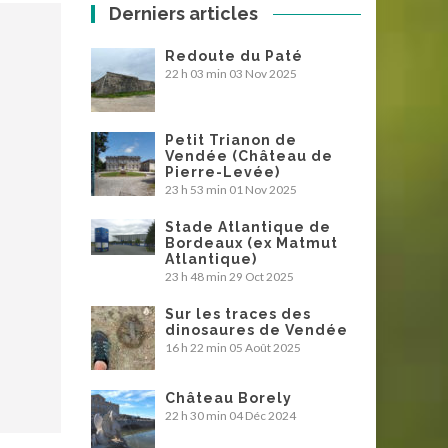
Derniers articles
Redoute du Paté
22 h 03 min
03 Nov 2025
Petit Trianon de
Vendée (Château de
Pierre-Levée)
23 h 53 min
01 Nov 2025
Stade Atlantique de
Bordeaux (ex Matmut
Atlantique)
23 h 48 min
29 Oct 2025
Sur les traces des
dinosaures de Vendée
16 h 22 min
05 Août 2025
Château Borely
22 h 30 min
04 Déc 2024