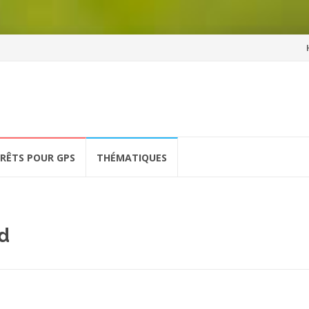
Al
a
co
ÉRÊTS POUR GPS
THÉMATIQUES
d