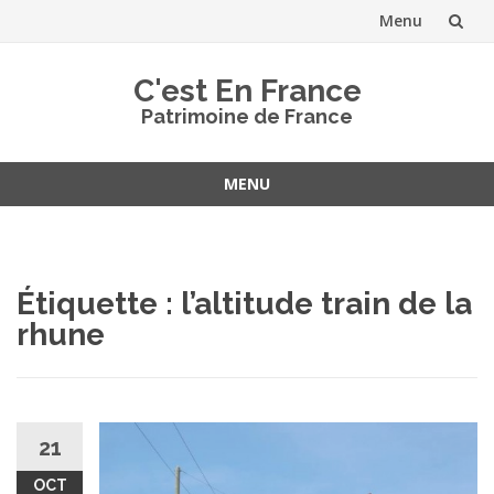
Menu
Aller
C'est En France
au
Patrimoine de France
contenu
MENU
Aller
au
contenu
Étiquette :
l’altitude train de la
rhune
21
OCT