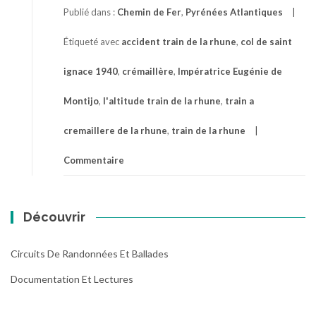
Publié dans :
Chemin de Fer
,
Pyrénées Atlantiques
Étiqueté avec
accident train de la rhune
,
col de saint
ignace 1940
,
crémaillère
,
Impératrice Eugénie de
Montijo
,
l'altitude train de la rhune
,
train a
cremaillere de la rhune
,
train de la rhune
Commentaire
Découvrir
Circuits De Randonnées Et Ballades
Documentation Et Lectures