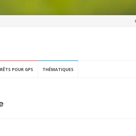
Al
a
co
ÉRÊTS POUR GPS
THÉMATIQUES
e