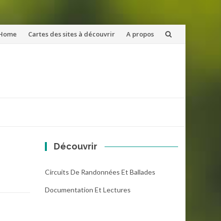
ler
Home
Cartes des sites à découvrir
A propos
u
ntenu
Découvrir
Circuits De Randonnées Et Ballades
Documentation Et Lectures