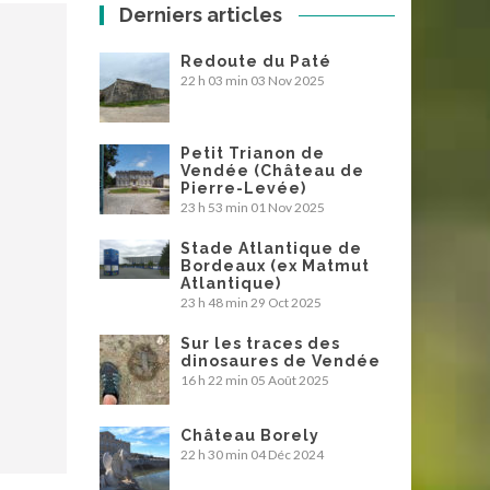
Derniers articles
Redoute du Paté
22 h 03 min
03 Nov 2025
Petit Trianon de
Vendée (Château de
Pierre-Levée)
23 h 53 min
01 Nov 2025
Stade Atlantique de
Bordeaux (ex Matmut
Atlantique)
23 h 48 min
29 Oct 2025
Sur les traces des
dinosaures de Vendée
16 h 22 min
05 Août 2025
Château Borely
22 h 30 min
04 Déc 2024