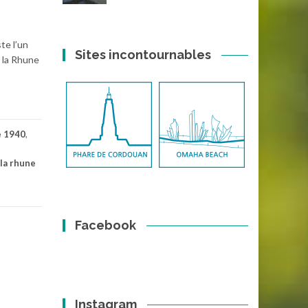
te l’un
Sites incontournables
e la Rhune
e 1940
,
 la rhune
Facebook
Instagram