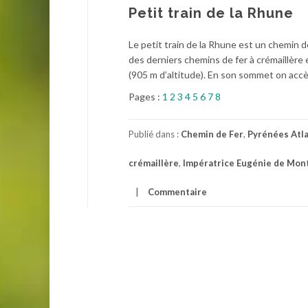
Petit train de la Rhune
Le petit train de la Rhune est un chemin de
des derniers chemins de fer à crémaillère 
(905 m d’altitude). En son sommet on accèd
Pages :
1
2
3
4
5
6
7
8
Publié dans :
Chemin de Fer
,
Pyrénées Atl
crémaillère
,
Impératrice Eugénie de Mont
Commentaire