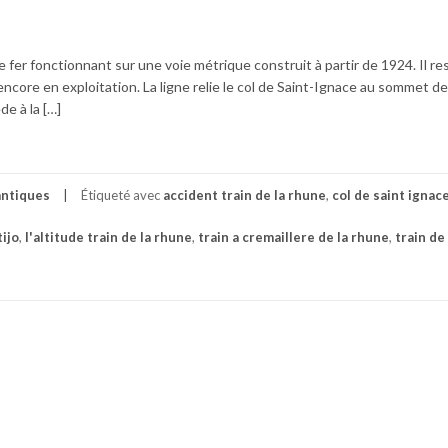
 fer fonctionnant sur une voie métrique construit à partir de 1924. Il res
encore en exploitation. La ligne relie le col de Saint-Ignace au sommet d
e à la […]
antiques
Étiqueté avec
accident train de la rhune
,
col de saint ignac
ijo
,
l'altitude train de la rhune
,
train a cremaillere de la rhune
,
train de