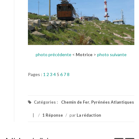
photo précédente
<
Motrice
>
photo suivante
Pages :
1
2
3
4
5
6
7
8
Catégories :
Chemin de Fer
,
Pyrénées Atlantiques
/
1 Réponse
/
par
La rédaction