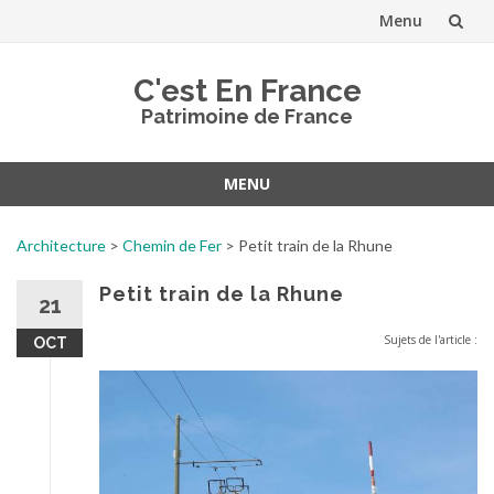
Menu
Aller
C'est En France
au
Patrimoine de France
contenu
MENU
Aller
au
Architecture
>
Chemin de Fer
>
Petit train de la Rhune
contenu
Petit train de la Rhune
21
Sujets de l'article :
OCT