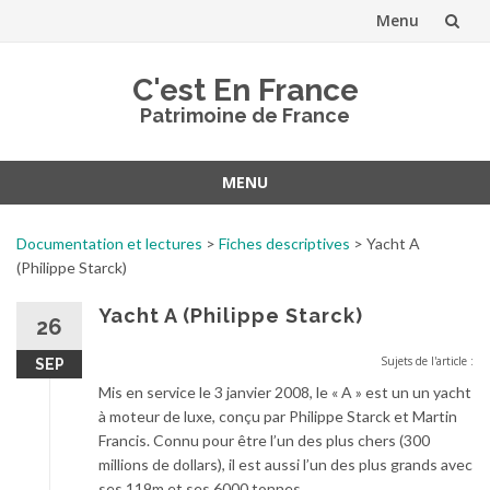
Menu
Aller
C'est En France
au
Patrimoine de France
contenu
MENU
Aller
au
Documentation et lectures
>
Fiches descriptives
>
Yacht A
contenu
(Philippe Starck)
Yacht A (Philippe Starck)
26
Sujets de l'article :
SEP
Mis en service le 3 janvier 2008, le « A » est un un yacht
à moteur de luxe, conçu par Philippe Starck et Martin
Francis. Connu pour être l’un des plus chers (300
millions de dollars), il est aussi l’un des plus grands avec
ses 119m et ses 6000 tonnes.