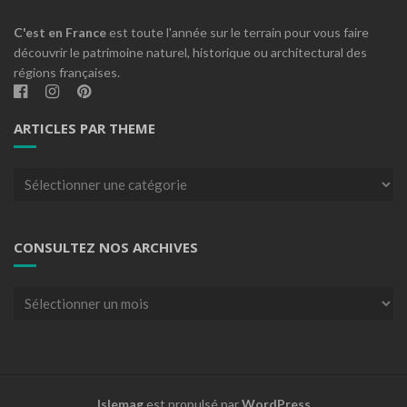
C'est en France
est toute l'année sur le terrain pour vous faire
découvrir le patrimoine naturel, historique ou architectural des
régions françaises.
ARTICLES PAR THEME
Articles
par
theme
CONSULTEZ NOS ARCHIVES
Consultez
nos
archives
Islemag
est propulsé par
WordPress