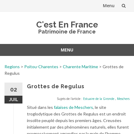
Menu
Aller
C'est En France
au
Patrimoine de France
contenu
MENU
Aller
au
Regions
>
Poitou-Charentes
>
Charente Maritime
>
Grottes de
contenu
Regulus
Grottes de Regulus
02
Sujets de l'article :
Estuaire de la Gironde
,
Meschers
JUIL
Situé dans les
falaises de Meschers
, le site
troglodytique des Grottes de Regulus est un endroit
insolite peuplé depuis les premiers âges. Creusées
initialement par des phénomènes naturels, elles furent
progressivement agrandies par la main de l’homme