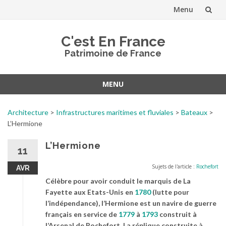
Menu
Aller
C'est En France
au
Patrimoine de France
contenu
MENU
Aller
au
Architecture
>
Infrastructures maritimes et fluviales
>
Bateaux
>
contenu
L’Hermione
L’Hermione
11
Sujets de l'article :
Rochefort
AVR
Célèbre pour avoir conduit le marquis de La
Fayette aux Etats-Unis en
1780
(lutte pour
l’indépendance), l’Hermione est un navire de guerre
français en service de
1779
à
1793
construit à
l’Arsenal de Rochefort. La réplique construite à