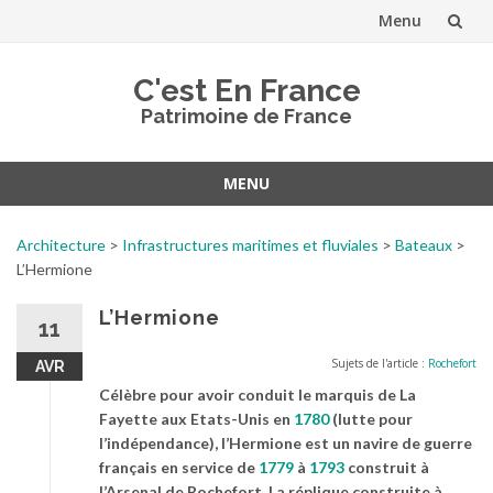
Menu
Aller
C'est En France
au
Patrimoine de France
contenu
MENU
Aller
au
Architecture
>
Infrastructures maritimes et fluviales
>
Bateaux
>
contenu
L’Hermione
L’Hermione
11
Sujets de l'article :
Rochefort
AVR
Célèbre pour avoir conduit le marquis de La
Fayette aux Etats-Unis en
1780
(lutte pour
l’indépendance), l’Hermione est un navire de guerre
français en service de
1779
à
1793
construit à
l’Arsenal de Rochefort. La réplique construite à