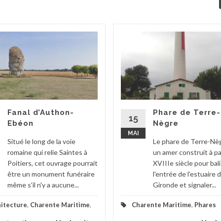
Fanal d’Authon-
Phare de Terre-
15
Ebéon
Nègre
MAI
Situé le long de la voie
Le phare de Terre-Nè
romaine qui relie Saintes à
un amer construit à pa
Poitiers, cet ouvrage pourrait
XVIIIe siècle pour bal
être un monument funéraire
l'entrée de l'estuaire d
même s'il n'y a aucune...
Gironde et signaler...
itecture
,
Charente Maritime
,
Charente Maritime
,
Phares