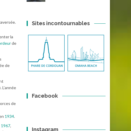
raversée.
Sites incontournables
enter la
ordeur
de
s
rée de
nt
). L’année
Facebook
morces de
 en
1934
.
n
1967
,
Instagram