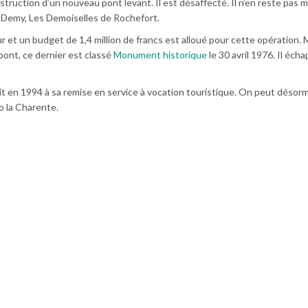
nstruction d’un nouveau pont levant. Il est désaffecté. Il n’en reste pas 
s Demy, Les Demoiselles de Rochefort.
jour et un budget de 1,4 million de francs est alloué pour cette opération. 
pont, ce dernier est classé
Monument historique
le 30 avril 1976. Il écha
t en 1994 à sa remise en service à vocation touristique. On peut désor
o la Charente.