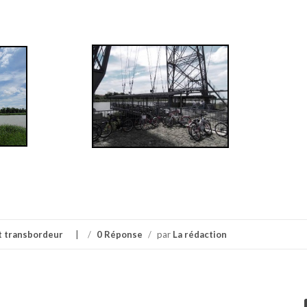
t transbordeur
/
0 Réponse
/
par
La rédaction