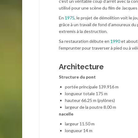
c’est un véritable coup d’arrêt avec la co
utilisé pour une scène du film de Jacque
En
1975
, le projet de démolition voit le 
grâce à un travail de fond d’amoureux du 
extremis à la destruction.
Sa restauration débute en
1990
et abouti
l’emprunter pour traverser à pied ou à vél
Architecture
Structure du pont
portée principale 139.916 m
longueur totale 175 m
hauteur 66.25 m (pylônes)
largeur de la poutre 8.00 m
nacelle
largeur 11.50 m
longueur 14 m