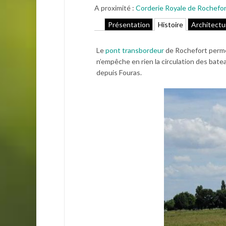
A proximité :
Corderie Royale de Rochefo
Présentation
Histoire
Architectu
Le
pont transbordeur
de Rochefort permet
n’empêche en rien la circulation des batea
depuis Fouras.