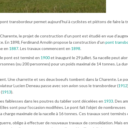
 pont transbordeur permet aujourd’hui à cyclistes et piétons de faire la t
 Charente, le projet de construction d’un pont est étudié en vue d’augm
e. En 1898, Ferdinand Arnolin propose la construction d’un
pont transb
ème en
1887
. Les travaux commencent en
1898
.
 le pont est terminé en
1900
et inauguré le 29 juillet. Sa nacelle peut alor
personnes (ou 200 personnes) pour un poids maximal de 14 tonnes. La du
ident. Une charrette et ses deux boeufs tombent dans la Charente. Le po
’aviateur Lucien Deneau passe avec son avion sous le transbordeur (
1912
 (
1913
).
des faiblesses dans les poutres du tablier sont décelées en
1933
. Des a
lles sont pour l’occasion modifiées. Le pont fait l’objet de nombreuses
la charge maximale de la nacelle à 16 tonnes. Ces travaux sont terminés
guerre, oblige à effectuer de nouveaux travaux de consolidation. Mais e