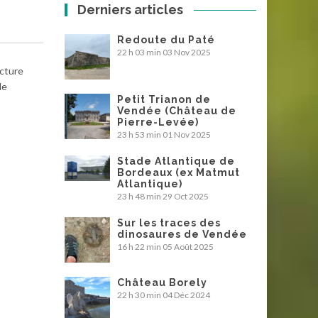
Derniers articles
Redoute du Paté
22 h 03 min
03 Nov 2025
ucture
le
Petit Trianon de
Vendée (Château de
Pierre-Levée)
23 h 53 min
01 Nov 2025
Stade Atlantique de
Bordeaux (ex Matmut
Atlantique)
23 h 48 min
29 Oct 2025
Sur les traces des
dinosaures de Vendée
16 h 22 min
05 Août 2025
Château Borely
22 h 30 min
04 Déc 2024