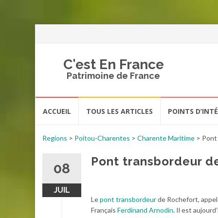
C'est En France
Patrimoine de France
Aller
ACCUEIL
TOUS LES ARTICLES
POINTS D’INT
au
contenu
Regions
>
Poitou-Charentes
>
Charente Maritime
>
Pont
Pont transbordeur d
08
JUIL
Le
pont transbordeur
de Rochefort, appelé
Français
Ferdinand Arnodin
. Il est aujour