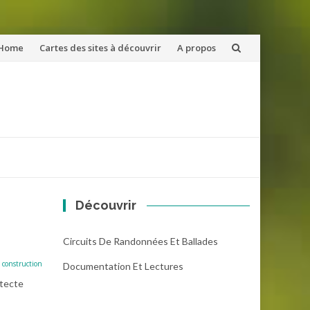
ler
Home
Cartes des sites à découvrir
A propos
u
ntenu
Découvrir
Circuits De Randonnées Et Ballades
 construction
Documentation Et Lectures
itecte