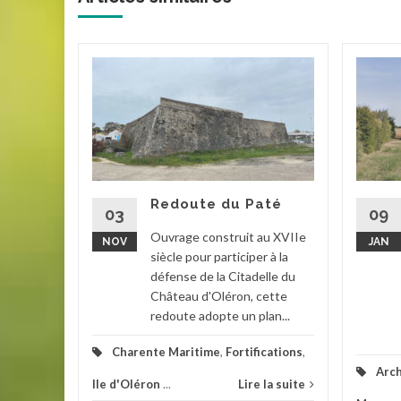
ironde
eschers-
glise
stuaire
Redoute du Paté
ne
03
09
sage....
Ouvrage construit au XVIIe
NOV
JAN
siècle pour participer à la
s
,
défense de la Citadelle du
Château d'Oléron, cette
la suite
redoute adopte un plan...
Charente Maritime
,
Fortifications
,
Arch
Ile d'Oléron
...
Lire la suite