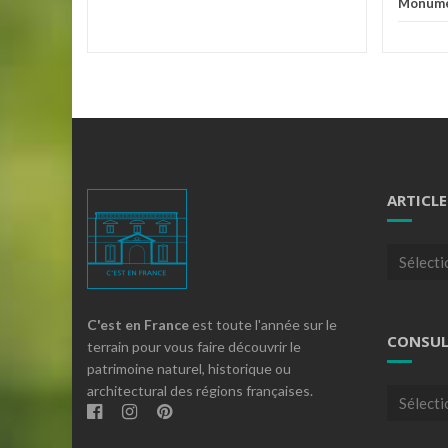
Monume
ARTICLE
Articles
par
theme
C'est en France
est toute l'année sur le
CONSUL
terrain pour vous faire découvrir le
patrimoine naturel, historique ou
architectural des régions françaises.
Consulte
nos
archives