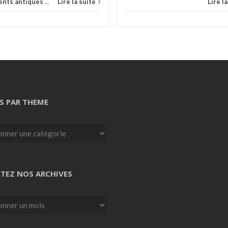
nts antiques
...
Lire la suite
Lire l
S PAR THEME
TEZ NOS ARCHIVES
z