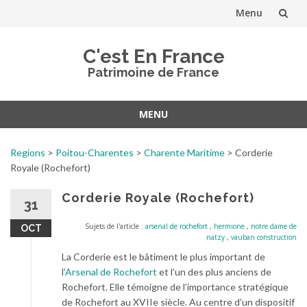
Menu
Aller
C'est En France
au
Patrimoine de France
contenu
MENU
Aller
au
Regions
>
Poitou-Charentes
>
Charente Maritime
>
Corderie
contenu
Royale (Rochefort)
Corderie Royale (Rochefort)
31
Sujets de l'article :
arsenal de rochefort
,
hermione
,
notre dame de
OCT
natzy
,
vauban construction
La Corderie est le bâtiment le plus important de
l’
Arsenal de Rochefort
et l’un des plus anciens de
Rochefort. Elle témoigne de l’importance stratégique
de Rochefort au XVIIe siècle. Au centre d’un dispositif