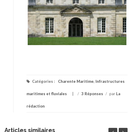
Catégories :
Charente Maritime
,
Infrastructures
maritimes et fluviales
/
3 Réponses
/
par
La
rédaction
Articles similaires