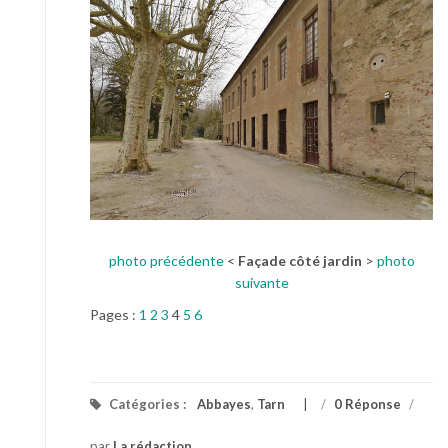
photo précédente
<
Façade côté jardin
>
photo
suivante
Pages :
1
2
3
4
5
6
Catégories :
Abbayes
,
Tarn
/
0 Réponse
/
par
La rédaction