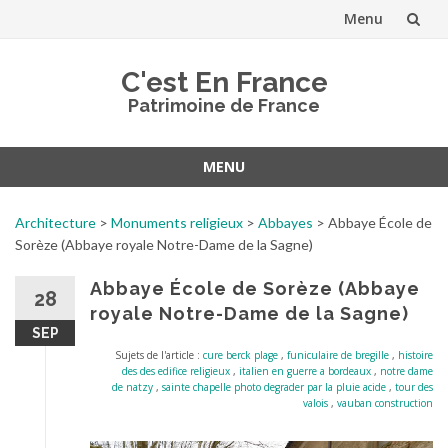
Menu
Aller
C'est En France
au
Patrimoine de France
contenu
MENU
Aller
au
Architecture
>
Monuments religieux
>
Abbayes
>
Abbaye École de
contenu
Sorèze (Abbaye royale Notre-Dame de la Sagne)
Abbaye École de Sorèze (Abbaye
28
royale Notre-Dame de la Sagne)
SEP
Sujets de l'article :
cure berck plage
,
funiculaire de bregille
,
histoire
des des edifice religieux
,
italien en guerre a bordeaux
,
notre dame
de natzy
,
sainte chapelle photo degrader par la pluie acide
,
tour des
valois
,
vauban construction