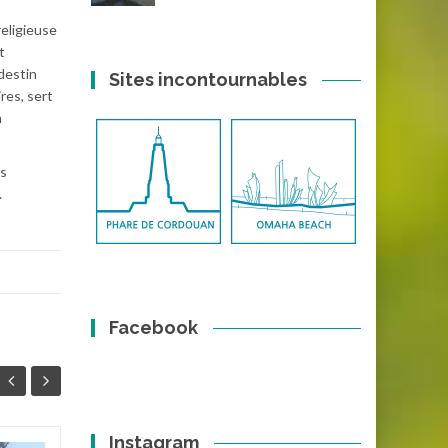
religieuse
t
 destin
Sites incontournables
res, sert
n
es
.
Facebook
Instagram