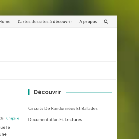
ler
Home
Cartes des sites à découvrir
A propos
u
ntenu
Découvrir
Circuits De Randonnées Et Ballades
cle :
Chapelle
Documentation Et Lectures
ue le
 une