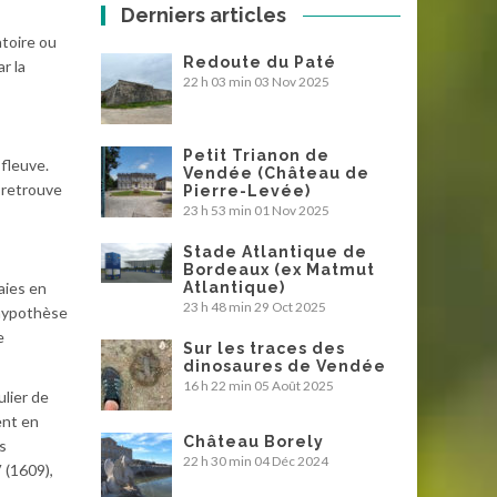
Derniers articles
toire ou
Redoute du Paté
r la
22 h 03 min
03 Nov 2025
Petit Trianon de
 fleuve.
Vendée (Château de
n retrouve
Pierre-Levée)
23 h 53 min
01 Nov 2025
Stade Atlantique de
Bordeaux (ex Matmut
aies en
Atlantique)
23 h 48 min
29 Oct 2025
’hypothèse
e
Sur les traces des
dinosaures de Vendée
16 h 22 min
05 Août 2025
lier de
ent en
Château Borely
s
22 h 30 min
04 Déc 2024
 (1609),