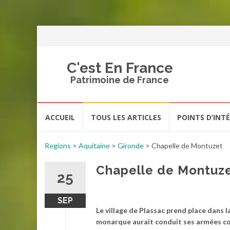
C'est En France
Patrimoine de France
Aller
ACCUEIL
TOUS LES ARTICLES
POINTS D’INT
au
contenu
Regions
>
Aquitaine
>
Gironde
>
Chapelle de Montuzet
Chapelle de Montuz
25
SEP
Le village de Plassac prend place dans 
monarque aurait conduit ses armées contr