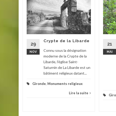
ironde
eschers-
glise
stuaire
Crypte de la Libarde
ne
29
21
sage....
Connu sous la désignation
NOV
MAI
moderne de la Crypte de la
s
,
Libarde, l'église Saint-
Saturnin de La Libarde est un
la suite
bâtiment religieux datant...
Gironde
,
Monuments religieux
Lire la suite
Gir