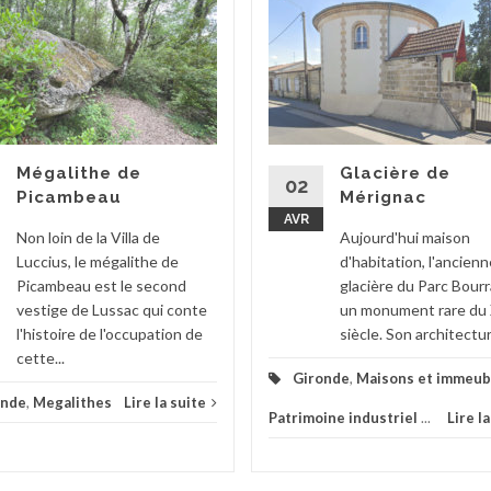
Mégalithe de
Glacière de
02
Picambeau
Mérignac
AVR
Non loin de la Villa de
Aujourd'hui maison
Luccius, le mégalithe de
d'habitation, l'ancienn
Picambeau est le second
glacière du Parc Bour
vestige de Lussac qui conte
un monument rare du 
l'histoire de l'occupation de
siècle. Son architectur
cette...
Gironde
,
Maisons et immeub
onde
,
Megalithes
Lire la suite
Patrimoine industriel
...
Lire l