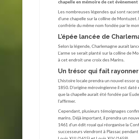
chapelle en mémoire de cet évènement
Les nombreuses légendes qui sont racont
d’une chapelle sur la colline de Montuzet
confrérie du même nom fondée par le mon
L’épée lancée de Charle
Selon la légende, Charlemagne aurait lancé
L’arme se serait planté sur la colline de 
à cet endroit une croix des Marins.
Un trésor qui fait rayonne
L’histoire locale prendra un nouvel essor
1850. D’origine mérovingienne il est daté 
que la chapelle aurait été fondée par Eude
l’affirmer.
Cependant, plusieurs témoignages confirm
marins. Déjà important, il prendra un nouv
1461 d’un édit royal qui réorganise la Con
successeurs viendront à Plassac pendant le
Louis XIII (1615) et Louis XIV (1659)