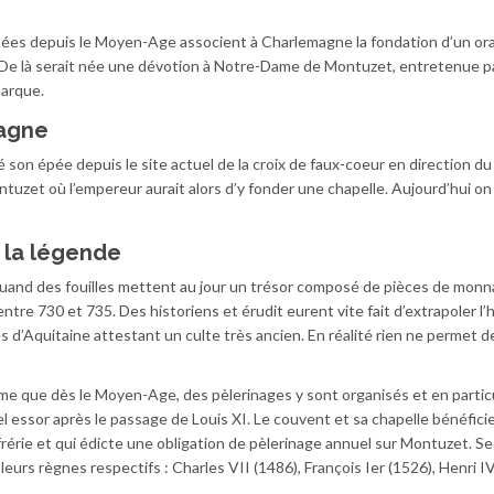
ées depuis le Moyen-Age associent à Charlemagne la fondation d’un ora
. De là serait née une dévotion à Notre-Dame de Montuzet, entretenue pa
arque.
magne
 son épée depuis le site actuel de la croix de faux-coeur en direction du
Montuzet où l’empereur aurait alors d’y fonder une chapelle. Aujourd’hui o
r la légende
 quand des fouilles mettent au jour un trésor composé de pièces de monn
entre 730 et 735. Des historiens et érudit eurent vite fait d’extrapoler l
s d’Aquitaine attestant un culte très ancien. En réalité rien ne permet d
e que dès le Moyen-Age, des pèlerinages y sont organisés et en particu
el essor après le passage de Louis XI. Le couvent et sa chapelle bénéfici
frérie et qui édicte une obligation de pèlerinage annuel sur Montuzet. Se
urs règnes respectifs : Charles VII (1486), François Ier (1526), Henri IV