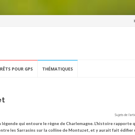
Al
a
co
ÉRÊTS POUR GPS
THÉMATIQUES
et
Sujets de l'arti
la légende qui entoure le règne de Charlemagne. L’histoire rapporte q
e les Sarrasins sur la colline de Montuzet, et y aurait fait édifier