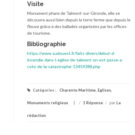
Visite
Monument phare de Talmont-sur-Gironde, elle se
découvre aussi bien depuis la terre ferme que depuis le
fleuve grâce à des ballades organisées par les offices
de tourisme.
Bibliographie
https://www.sudouest.fr/faits-divers/debut-d-
incendie-dans-l-eglise-de-talmont-on-est-passe-a-
cote-de-la-catastrophe-13459388.php
Catégories :
Charente Maritime
,
Eglises
,
Monuments religieux
/
1 Réponse
/
par
La
rédaction