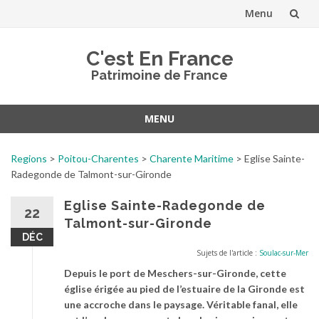
Menu
Aller
C'est En France
au
Patrimoine de France
contenu
MENU
Aller
au
Regions
>
Poitou-Charentes
>
Charente Maritime
>
Eglise Sainte-
contenu
Radegonde de Talmont-sur-Gironde
Eglise Sainte-Radegonde de
22
Talmont-sur-Gironde
DÉC
Sujets de l'article :
Soulac-sur-Mer
Depuis le port de Meschers-sur-Gironde, cette
église érigée au pied de l’estuaire de la Gironde est
une accroche dans le paysage. Véritable fanal, elle