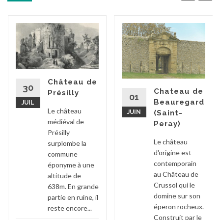
Château de
30
Chateau de
Présilly
01
Beauregard
JUIL
Le château
JUIN
(Saint-
médiéval de
Peray)
Présilly
Le château
surplombe la
d'origine est
commune
contemporain
éponyme à une
au Château de
altitude de
Crussol qui le
638m. En grande
domine sur son
partie en ruine, il
éperon rocheux.
reste encore...
Construit par le