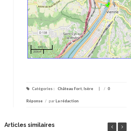
1000 m
2000 ft
Catégories :
Château Fort
,
Isère
/
0
Réponse
/
par
La rédaction
Articles similaires