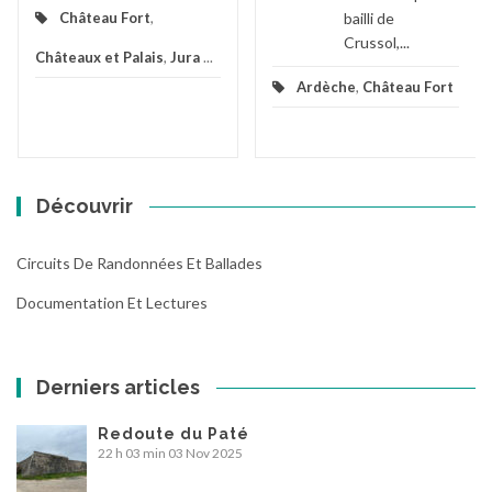
bailli de
Château Fort
,
Crussol,...
Châteaux et Palais
,
Jura
...
Ardèche
,
Château Fort
Découvrir
Circuits De Randonnées Et Ballades
Documentation Et Lectures
Derniers articles
Redoute du Paté
22 h 03 min
03 Nov 2025