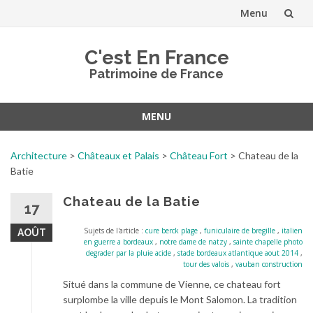
Menu
Aller
C'est En France
au
Patrimoine de France
contenu
MENU
Aller
au
Architecture
>
Châteaux et Palais
>
Château Fort
>
Chateau de la
contenu
Batie
Chateau de la Batie
17
Sujets de l'article :
cure berck plage
,
funiculaire de bregille
,
italien
AOÛT
en guerre a bordeaux
,
notre dame de natzy
,
sainte chapelle photo
degrader par la pluie acide
,
stade bordeaux atlantique aout 2014
,
tour des valois
,
vauban construction
Situé dans la commune de Vienne, ce chateau fort
surplombe la ville depuis le Mont Salomon. La tradition